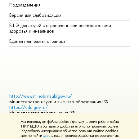
Подразделения
В
Версия для слабовидящих
К
ВШЭ для людей с ограниченными возможностями
П
здоровья и инвалидов
Р
Единая платежная страница
Я
В
О
http://www.minobrnauki.gov.ru/
Министерство науки и высшего образования РФ
https://edu.gov.ru/
Министерство просвещения РФ
https://elearning.hse.ru/mooc
Мы используем файлы cookies для улучшения работы сайта
Массовые открытые онлайн-курсы
НИУ ВШЭ и большего удобства его использования. Более
подробную информацию об использовании файлов cookies
можно найти
здесь
, наши правила обработки персональных