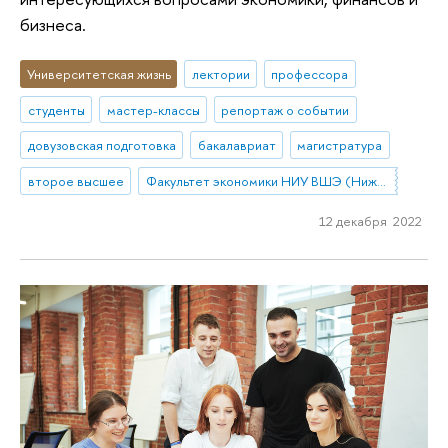
бизнеса.
Университетская жизнь
лектории
профессора
студенты
мастер-классы
репортаж о событии
довузовская подготовка
бакалавриат
магистратура
второе высшее
Факультет экономики НИУ ВШЭ (Нижний Новгород)
12 декабря 2022