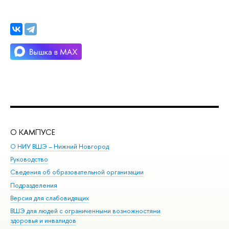
О КАМПУСЕ
ОБ
О НИУ ВШЭ – Нижний Новгород
Бак
Руководство
Маг
Сведения об образовательной организации
Вт
Подразделения
Вы
Версия для слабовидящих
Ку
ВШЭ для людей с ограниченными возможностями
Пр
здоровья и инвалидов
Рег