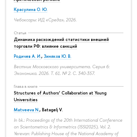
Красулина О. Ю.
Чебоксары: ИД «Среда», 2026.
Статья
Динамика расхождений статистики внешней
торговли РФ: влияние санкций
Родичев А. И.
,
Зиняков Ю. В.
Вестник Московского университета. Серия 6:
Экономика. 2026. Т. 61. № 2.
С. 340-357.
Глава в книге
Structures of Authors’ Collaboration at Young
Universities
Matveeva N.
,
Batagelj V.
In bk.: Proceedings of the 20th International Conference
on Scientometrics & Informetrics (ISSI2025), Vol. 2.
Yerevan: Publishing House of the National Academy of