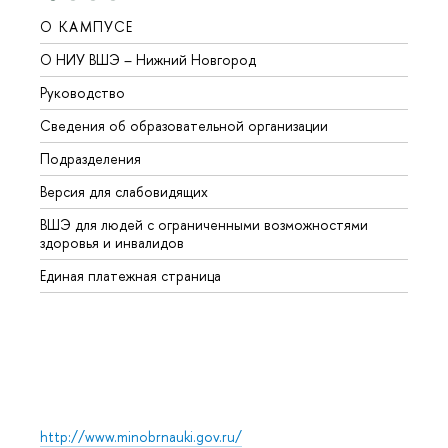
О КАМПУСЕ
ОБР
О НИУ ВШЭ – Нижний Новгород
Бакал
Руководство
Магис
Сведения об образовательной организации
Второ
Подразделения
Высше
Версия для слабовидящих
Курсы
ВШЭ для людей с ограниченными возможностями
Профе
здоровья и инвалидов
Регио
Единая платежная страница
Языко
Выпус
Обрат
http://www.minobrnauki.gov.ru/