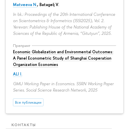
Matveeva N.
,
Batagelj V.
In bk.: Proceedings of the 20th International Conference
on Scientometrics & Informetrics (ISSI2025), Vol. 2.
Yerevan: Publishing House of the National Academy of
Sciences of the Republic of Armenia, “Gitutyun”, 2025.
Препринт
Economic Globalization and Environmental Outcomes:
A Panel Econometric Study of Shanghai Cooperation
Organization Economies
ALI I.
GMU Working Paper in Economics. SSRN Working Paper
Series. Social Science Research Network, 2025
Все публикации
КОНТАКТЫ