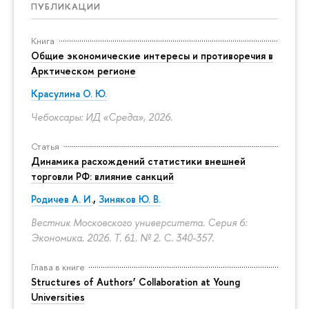
ПУБЛИКАЦИИ
Книга
Общие экономические интересы и противоречия в
Арктическом регионе
Красулина О. Ю.
Чебоксары: ИД «Среда», 2026.
Статья
Динамика расхождений статистики внешней
торговли РФ: влияние санкций
Родичев А. И.
,
Зиняков Ю. В.
Вестник Московского университета. Серия 6:
Экономика. 2026. Т. 61. № 2.
С. 340-357.
Глава в книге
Structures of Authors’ Collaboration at Young
Universities