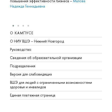
повышения эффективности бизнеса
–
Малова
Надежда Геннадьевна
О КАМПУСЕ
ОБР
О НИУ ВШЭ – Нижний Новгород
Бакал
Руководство
Магис
Сведения об образовательной организации
Второ
Подразделения
Высше
Версия для слабовидящих
Курсы
ВШЭ для людей с ограниченными возможностями
Профе
здоровья и инвалидов
Регио
Единая платежная страница
Языко
Выпус