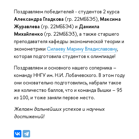
Поздравляем победителей - студентов 2 курса
Александра Гладкова
(гр. 22МББЭ5),
Максима
Журавлева
(гр. 22МББЭ4) и
Даниила
Михайленко
(гр. 22МББЭ3), а также старшего
преподавателя кафедры экономической теории и
эконометрики
Силаеву Марину Владиславовну
,
которая подготовила студентов к олимпиаде!
Поздравляем и основного нашего соперника –
команду ННГУ им. Н.И. Лобачевского. В этом году
они основательно подготовились, набрали такое
же количество баллов, что и команда Вышки – 95
из 100, и тоже заняли первое место.
Желаем дальнейших успехов и научных
достижений!