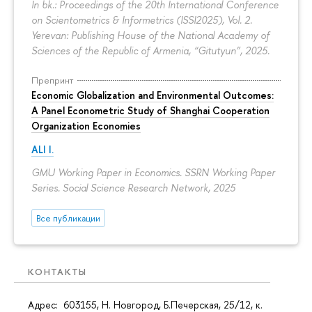
In bk.: Proceedings of the 20th International Conference
on Scientometrics & Informetrics (ISSI2025), Vol. 2.
Yerevan: Publishing House of the National Academy of
Sciences of the Republic of Armenia, “Gitutyun”, 2025.
Препринт
Economic Globalization and Environmental Outcomes:
A Panel Econometric Study of Shanghai Cooperation
Organization Economies
ALI I.
GMU Working Paper in Economics. SSRN Working Paper
Series. Social Science Research Network, 2025
Все публикации
КОНТАКТЫ
Адрес: 603155, Н. Новгород, Б.Печерская, 25/12, к.