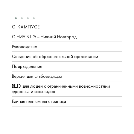
О КАМПУСЕ
ОБР
О НИУ ВШЭ – Нижний Новгород
Бакал
Руководство
Магис
Сведения об образовательной организации
Второ
Подразделения
Высше
Версия для слабовидящих
Курсы
ВШЭ для людей с ограниченными возможностями
Профе
здоровья и инвалидов
Регио
Единая платежная страница
Языко
Выпус
Обрат