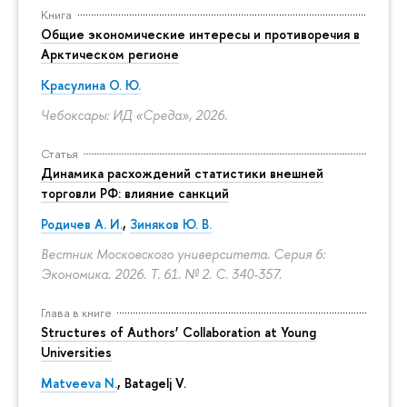
Книга
Общие экономические интересы и противоречия в
Арктическом регионе
Красулина О. Ю.
Чебоксары: ИД «Среда», 2026.
Статья
Динамика расхождений статистики внешней
торговли РФ: влияние санкций
Родичев А. И.
,
Зиняков Ю. В.
Вестник Московского университета. Серия 6:
Экономика. 2026. Т. 61. № 2.
С. 340-357.
Глава в книге
Structures of Authors’ Collaboration at Young
Universities
Matveeva N.
,
Batagelj V.