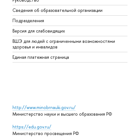
Сведения об образовательной организации
Второ
Подразделения
Высше
Версия для слабовидящих
Курсы
ВШЭ для людей с ограниченными возможностями
Профе
здоровья и инвалидов
Регио
Единая платежная страница
Языко
Выпус
Обрат
http://www.minobrnauki.gov.ru/
Министерство науки и высшего образования РФ
https://edu.gov.ru/
Министерство просвещения РФ