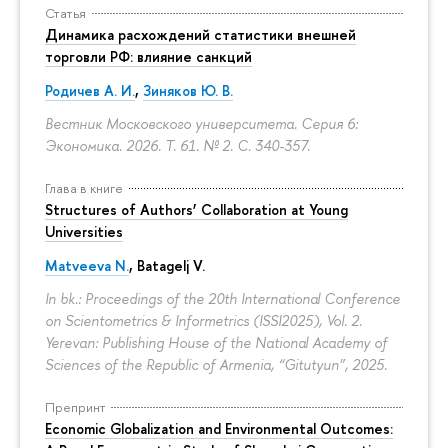
Статья
Динамика расхождений статистики внешней
торговли РФ: влияние санкций
Родичев А. И.
,
Зиняков Ю. В.
Вестник Московского университета. Серия 6:
Экономика. 2026. Т. 61. № 2.
С. 340-357.
Глава в книге
Structures of Authors’ Collaboration at Young
Universities
Matveeva N.
,
Batagelj V.
In bk.: Proceedings of the 20th International Conference
on Scientometrics & Informetrics (ISSI2025), Vol. 2.
Yerevan: Publishing House of the National Academy of
Sciences of the Republic of Armenia, “Gitutyun”, 2025.
Препринт
Economic Globalization and Environmental Outcomes: