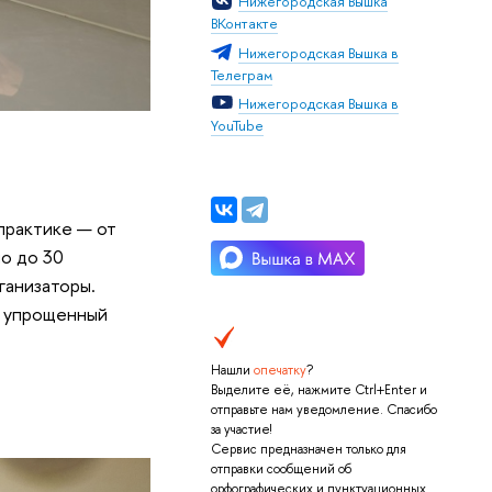
Нижегородская Вышка
ВКонтакте
Нижегородская Вышка в
Телеграм
Нижегородская Вышка в
YouTube
практике — от
о до 30
ганизаторы.
и упрощенный
Нашли
опечатку
?
Выделите её, нажмите Ctrl+Enter и
отправьте нам уведомление. Спасибо
за участие!
Сервис предназначен только для
отправки сообщений об
орфографических и пунктуационных