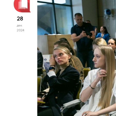
28
дек
2024