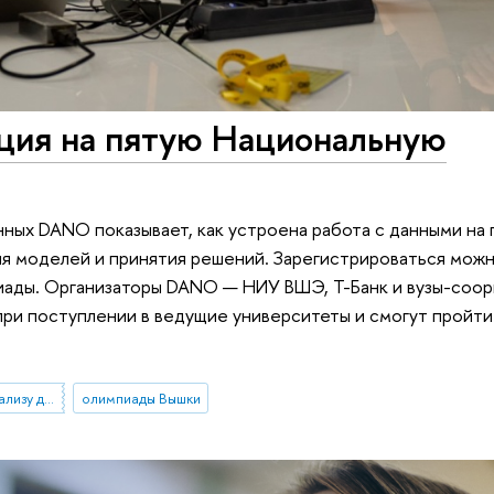
ция на пятую Национальную
нных DANO показывает, как устроена работа с данными на 
я моделей и принятия решений. Зарегистрироваться можн
иады. Организаторы DANO — НИУ ВШЭ, Т-Банк и вузы-соор
при поступлении в ведущие университеты и смогут пройт
Национальная олимпиада по анализу данных «DANO»
олимпиады Вышки