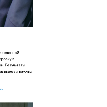
 вселенной
ировку в
й. Результаты
казываем о важных
ки