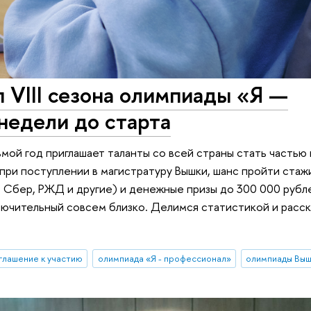
 VIII сезона олимпиады «Я —
недели до старта
мой год приглашает таланты со всей страны стать частью
при поступлении в магистратуру Вышки, шанс пройти стаж
, Сбер, РЖД и другие) и денежные призы до 300 000 рубле
ключительный совсем близко. Делимся статистикой и расс
глашение к участию
олимпиада «Я - профессионал»
олимпиады Выш