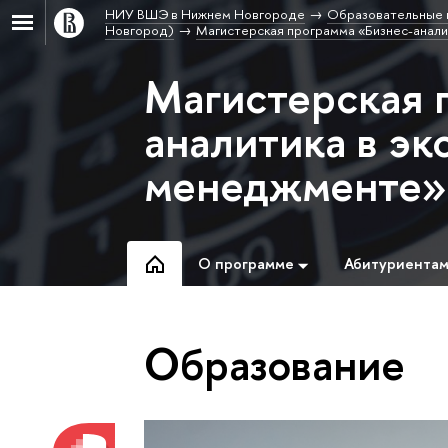
НИУ ВШЭ в Нижнем Новгороде
Образовательные 
Новгород)
Магистерская программа «Бизнес-анали
Магистерская 
аналитика в эк
менеджменте»
О программе
Абитуриента
Образование