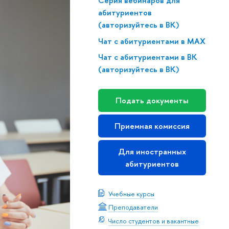
Серия вебинаров для
абитуриентов
(авторизуйтесь в ВК)
Чат с абитуриентами в MAX
Чат с абитуриентами в ВК
(авторизуйтесь в ВК)
Подать документы
Приемная комиссия
Для иностранных
абитуриентов
Учебные курсы
Преподаватели
Число студентов и вакантные