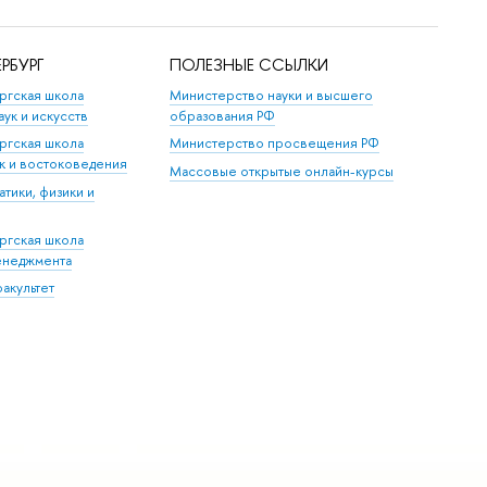
РБУРГ
ПОЛЕЗНЫЕ ССЫЛКИ
ргская школа
Министерство науки и высшего
аук и искусств
образования РФ
ргская школа
Министерство просвещения РФ
ук и востоковедения
Массовые открытые онлайн-курсы
тики, физики и
ргская школа
енеджмента
акультет