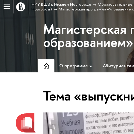
НИУ ВШЭ в Нижнем Новгороде
Образовательные 
Новгород)
Магистерская программа «Управление 
Магистерская 
образованием»
О программе
Абитуриента
Тема «выпускн