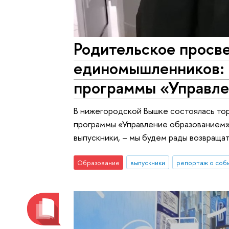
Родительское просв
единомышленников: 
программы «Управле
В нижегородской Вышке состоялась то
программы «Управление образованием».
выпускники, – мы будем рады возвраща
Образование
выпускники
репортаж о соб