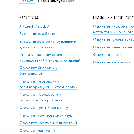
Новости
→
Тема «выпускники»
МОСКВА
НИЖНИЙ НОВГОР
Лицей НИУ ВШЭ
Факультет информатики
математики и компьюте
Высшая школа бизнеса
Факультет гуманитарны
Высшая школа юриспруденции и
администрирования
Факультет менеджмент
Институт статистических
Факультет права
исследований и экономики знаний
Факультет экономики
Факультет биологии и
биотехнологии
Факультет географии и
геоинформационных технологий
Факультет городского и
регионального развития
Факультет гуманитарных наук
Факультет компьютерных наук
Факультет креативных индустрий
Факультет математики