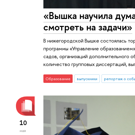
«Вышка научила дума
смотреть на задачи»
В нижегородской Вышке состоялась то
программы «Управление образованием»
садов, организаций дополнительного о
количество групповых диссертаций, в
Образование
выпускники
репортаж о соб
10
мая