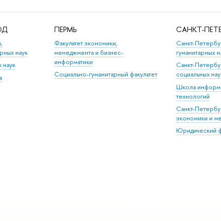
ОД
ПЕРМЬ
САНКТ-ПЕТЕ
,
Факультет экономики,
Санкт-Петербу
рных наук
менеджмента и бизнес-
гуманитарных н
информатики
х наук
Санкт-Петербу
Социально-гуманитарный факультет
социальных на
а
Школа информа
технологий
Санкт-Петербу
экономики и м
Юридический ф