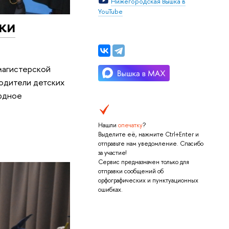
Нижегородская Вышка в
YouTube
ки
магистерской
одители детских
ордное
Нашли
опечатку
?
Выделите её, нажмите Ctrl+Enter и
отправьте нам уведомление. Спасибо
за участие!
Сервис предназначен только для
отправки сообщений об
орфографических и пунктуационных
ошибках.