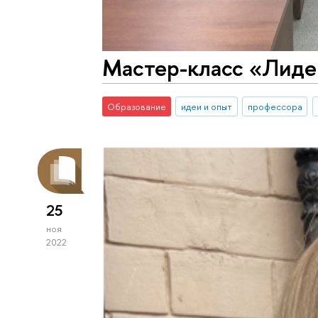
Мастер-класс «Лиде
Образование
идеи и опыт
профессора
25
ноя
2022