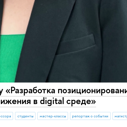
у «Разработка позиционирован
ижения в digital среде»
ессора
студенты
мастер-классы
репортаж о событии
магист