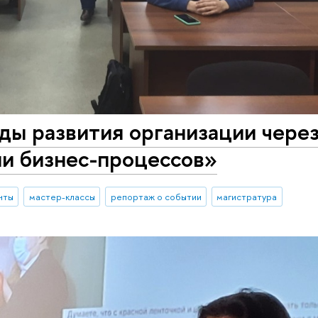
ды развития организации чере
ии бизнес-процессов»
нты
мастер-классы
репортаж о событии
магистратура