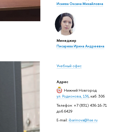
Исаева Оксана Михайловна
Менеджер
Писарева Ирина Андреевна
Учебный офис
Адрес
Нижний Новгород
ул. Родионова, 136
, каб. 306
Телефон: +7 (831) 436-16-71
доб.6429
E-mail:
ibarinova@hse.ru