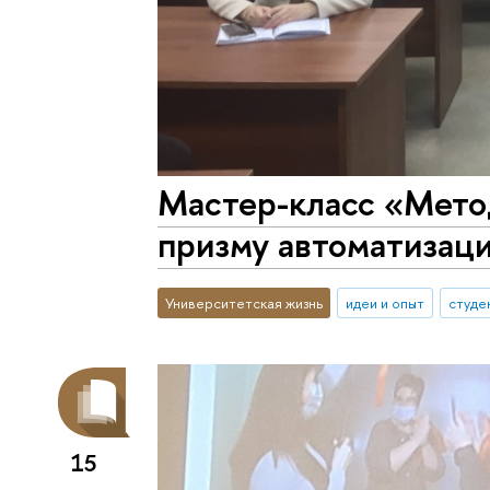
Мастер-класс «Мето
призму автоматизац
Университетская жизнь
идеи и опыт
студе
15