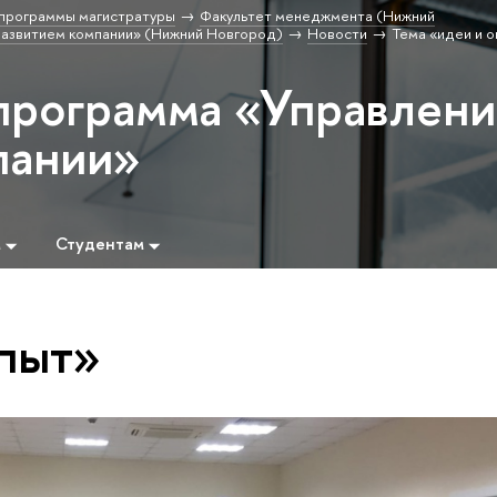
программы магистратуры
Факультет менеджмента (Нижний
развитием компании» (Нижний Новгород)
Новости
Тема «идеи и 
программа «Управлен
пании»
м
Студентам
опыт»