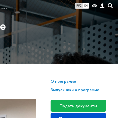
РУС
EN
опыт»
ие
О программе
Выпускники о программе
Подать документы