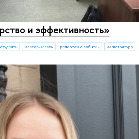
рство и эффективность»
студенты
мастер-классы
репортаж о событии
магистратура