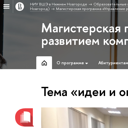
НИУ ВШЭ в Нижнем Новгороде
Образовательные 
Новгород)
Магистерская программа «Управление 
Магистерская 
развитием ком
О программе
Абитуриента
Тема «идеи и 