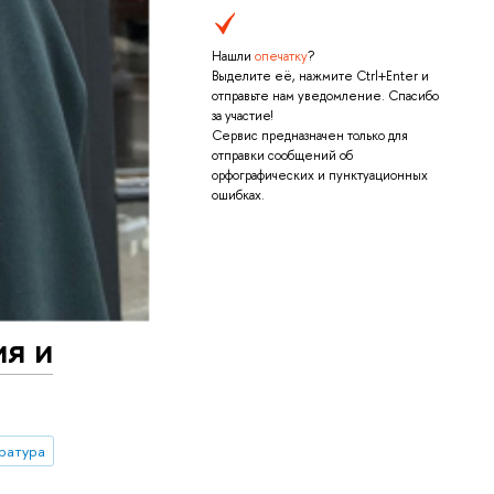
Нашли
опечатку
?
Выделите её, нажмите Ctrl+Enter и
отправьте нам уведомление. Спасибо
за участие!
Сервис предназначен только для
отправки сообщений об
орфографических и пунктуационных
ошибках.
ия и
ратура