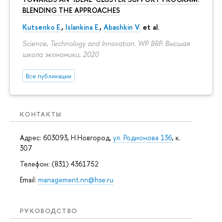
BLENDING THE APPROACHES
Kutsenko E.
,
Islankina E.
,
Abashkin V.
et al.
Science, Technology and Innovation. WP BRP. Высшая
школа экономики, 2020
Все публикации
КОНТАКТЫ
Адрес: 603093, Н.Новгород,
ул. Родионова 136
, к.
307
Телефон: (831) 4361752
Email:
management.nn@hse.ru
РУКОВОДСТВО