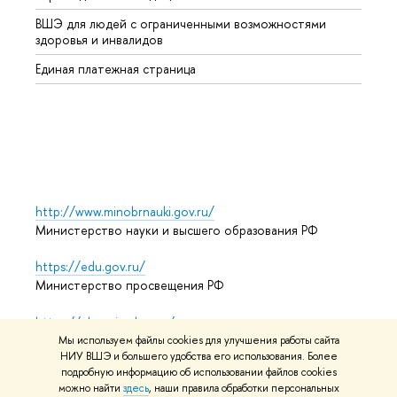
ВШЭ для людей с ограниченными возможностями
Профе
здоровья и инвалидов
Регио
Единая платежная страница
Языко
Выпус
Обрат
http://www.minobrnauki.gov.ru/
Министерство науки и высшего образования РФ
https://edu.gov.ru/
Министерство просвещения РФ
https://elearning.hse.ru/mooc
Массовые открытые онлайн-курсы
Мы используем файлы cookies для улучшения работы сайта
НИУ ВШЭ и большего удобства его использования. Более
подробную информацию об использовании файлов cookies
можно найти
здесь
, наши правила обработки персональных