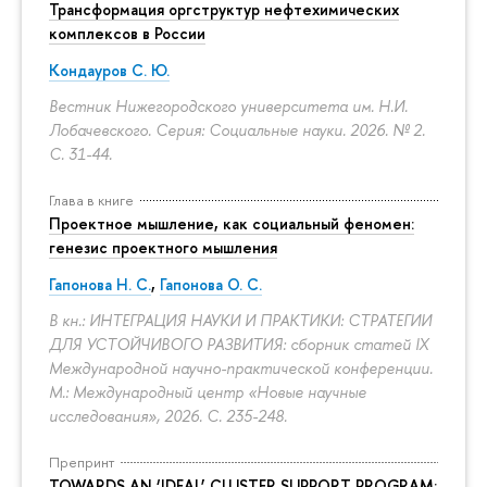
Трансформация оргструктур нефтехимических
комплексов в России
Кондауров С. Ю.
Вестник Нижегородского университета им. Н.И.
Лобачевского. Серия: Социальные науки. 2026. № 2.
С. 31-44.
Глава в книге
Проектное мышление, как социальный феномен:
генезис проектного мышления
Гапонова Н. С.
,
Гапонова О. С.
В кн.: ИНТЕГРАЦИЯ НАУКИ И ПРАКТИКИ: СТРАТЕГИИ
ДЛЯ УСТОЙЧИВОГО РАЗВИТИЯ: сборник статей IX
Международной научно-практической конференции.
М.: Международный центр «Новые научные
исследования», 2026.
С. 235-248.
Препринт
TOWARDS AN ‘IDEAL’ CLUSTER SUPPORT PROGRAM: