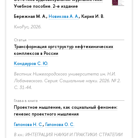
Учебное пособие. 2-е издание
Бережная М. А.,
Новикова А. А.
, Кирия И. В.
КноРус, 2026.
Статья
Трансформация оргструктур нефтехимических
комплексов в России
Кондауров С. Ю.
Вестник Нижегородского университета им. Н.И.
Лобачевского. Серия: Социальные науки. 2026. № 2.
С. 31-44.
Глава в книге
Проектное мышление, как социальный феномен:
генезис проектного мышления
Гапонова Н. С.
,
Гапонова О. С.
В кн.: ИНТЕГРАЦИЯ НАУКИ И ПРАКТИКИ: СТРАТЕГИИ