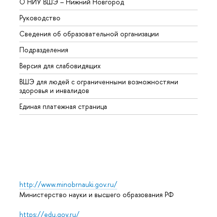
О НИУ ВШЭ – Нижний Новгород
Бакал
Руководство
Магис
Сведения об образовательной организации
Второ
Подразделения
Высше
Версия для слабовидящих
Курсы
ВШЭ для людей с ограниченными возможностями
Профе
здоровья и инвалидов
Регио
Единая платежная страница
Языко
Выпус
Обрат
http://www.minobrnauki.gov.ru/
Министерство науки и высшего образования РФ
https://edu.gov.ru/