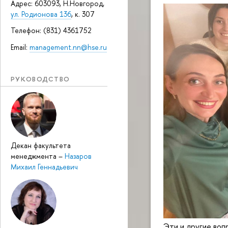
Адрес: 603093, Н.Новгород,
ул. Родионова 136
, к. 307
Телефон: (831) 4361752
Email:
management.nn@hse.ru
РУКОВОДСТВО
Декан факультета
менеджмента
–
Назаров
Михаил Геннадьевич
Эти и другие во