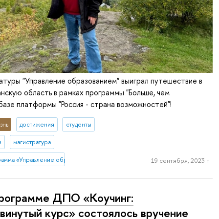
атуры "Управление образованием" выиграл путешествие в
скую область в рамках программы "Больше, чем
базе платформы "Россия - страна возможностей"!
знь
достижения
студенты
и
магистратура
рамма «Управление образованием» (Нижний Новгород)
19 сентября, 2023 г.
рограмме ДПО «Коучинг:
винутый курс» состоялось вручение