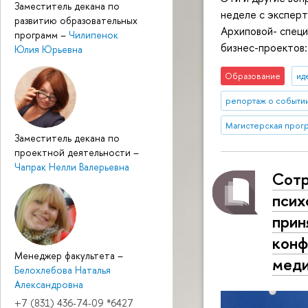
Заместитель декана по
неделе с экспер
развитию образовательных
Архиповой- специ
программ
–
Чилипенок
бизнес-проектов
Юлия Юрьевна
Образование
ид
репортаж о событи
Магистерская прог
Заместитель декана по
проектной деятельности
–
Чапрак Нелли Валерьевна
Сотр
псих
прин
конф
Менеджер факультета
–
меди
Белохлебова Наталья
Александровна
+7 (831) 436-74-09 *6427