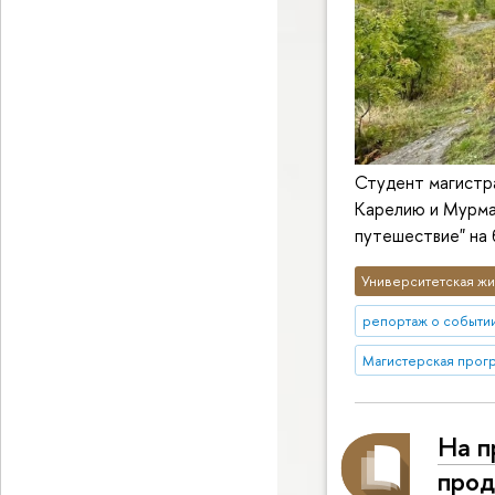
Студент магистр
Карелию и Мурман
путешествие" на 
Университетская жи
репортаж о событи
Магистерская прог
На п
прод