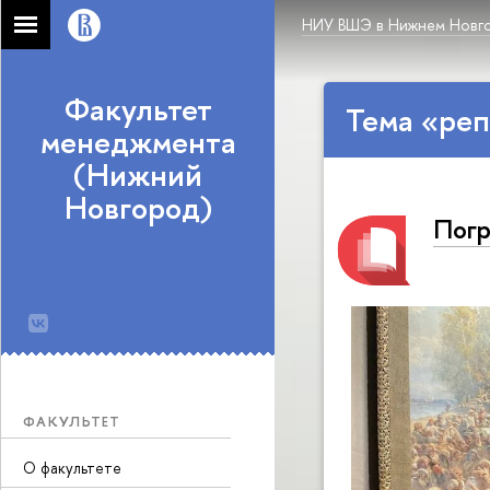
НИУ ВШЭ в Нижнем Новг
Факультет
Тема «реп
менеджмента
(Нижний
Новгород)
Погр
ФАКУЛЬТЕТ
О факультете