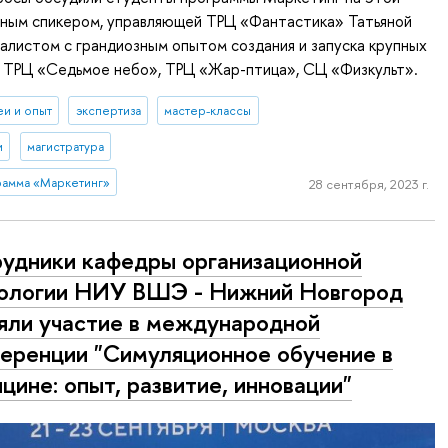
тным спикером, управляющей ТРЦ «Фантастика» Татьяной
алистом с грандиозным опытом создания и запуска крупных
: ТРЦ «Седьмое небо», ТРЦ «Жар-птица», СЦ «Физкульт».
еи и опыт
экспертиза
мастер-классы
и
магистратура
рамма «Маркетинг»
28 сентября, 2023 г.
удники кафедры организационной
ологии НИУ ВШЭ - Нижний Новгород
яли участие в международной
еренции "Симуляционное обучение в
цине: опыт, развитие, инновации"