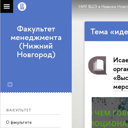
НИУ ВШЭ в Нижнем Новг
Факультет
Тема «иде
менеджмента
(Нижний
Новгород)
Исае
орга
«Выс
меро
ФАКУЛЬТЕТ
О факультете