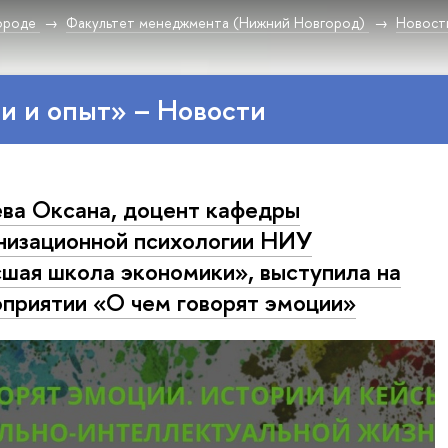
ороде
Факультет менеджмента (Нижний Новгород)
Новост
и и опыт» – Новости
ва Оксана, доцент кафедры
низационной психологии НИУ
шая школа экономики», выступила на
приятии «О чем говорят эмоции»