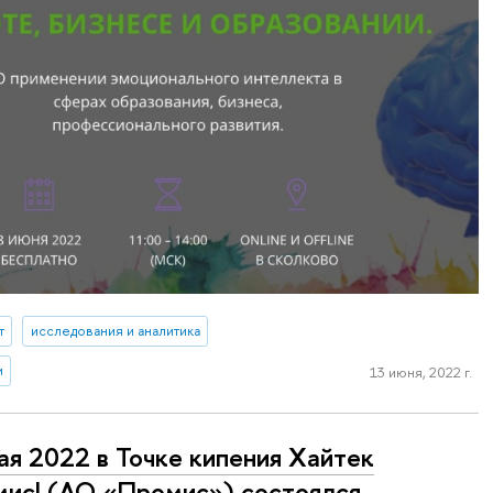
т
исследования и аналитика
и
13 июня, 2022 г.
ая 2022 в Точке кипения Хайтек
ис! (АО «Промис») состоялся