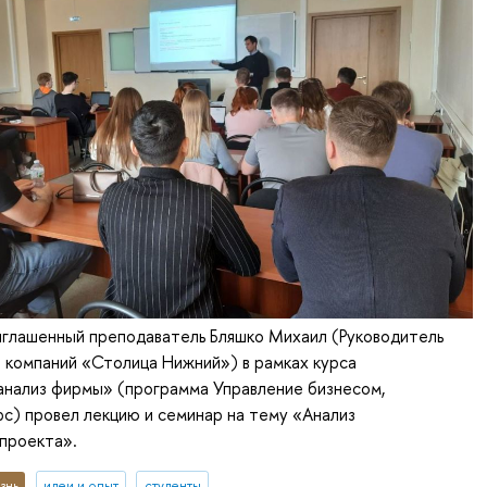
риглашенный преподаватель Бляшко Михаил (Руководитель
е компаний «Столица Нижний») в рамках курса
анализ фирмы» (программа Управление бизнесом,
урс) провел лекцию и семинар на тему «Анализ
проекта».
знь
идеи и опыт
студенты