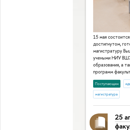
15 мая состоится
достигнутом, гот
магистратуру Выш
учеными НИУ ВШЭ
образования, а 
программ факульт
Поступающим
ид
магистратура
25 а
факу