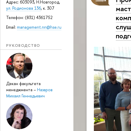
Адрес: 603093, Н.Новгород,
маст
ул. Родионова 136
, к. 307
комп
Телефон: (831) 4361752
слуш
Email:
management.nn@hse.ru
подг
РУКОВОДСТВО
Декан факультета
менеджмента
–
Назаров
Михаил Геннадьевич