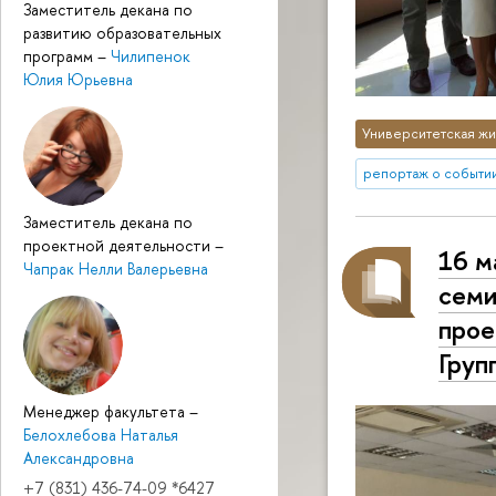
Заместитель декана по
развитию образовательных
программ
–
Чилипенок
Юлия Юрьевна
Университетская жи
репортаж о событи
Заместитель декана по
проектной деятельности
–
16 м
Чапрак Нелли Валерьевна
семи
прое
Груп
Менеджер факультета
–
Белохлебова Наталья
Александровна
+7 (831) 436-74-09 *6427