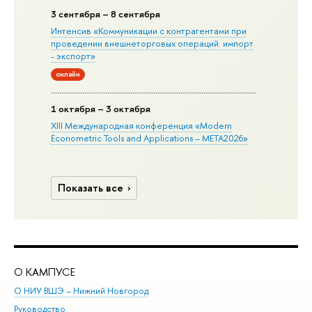
3 сентября – 8 сентября
Интенсив «Коммуникации с контрагентами при
проведении внешнеторговых операций: импорт
- экспорт»
онлайн
1 октября – 3 октября
XIII Международная конференция «Modern
Econometric Tools and Applications – META2026»
Показать все
О КАМПУСЕ
ОБ
О НИУ ВШЭ – Нижний Новгород
Бак
Руководство
Маг