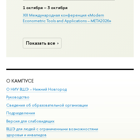
1 октября – 3 октября
XIII Международная конференция «Modern
Econometric Tools and Applications – META2026»
Показать все
О КАМПУСЕ
ОБ
О НИУ ВШЭ – Нижний Новгород
Бак
Руководство
Маг
Сведения об образовательной организации
Вт
Подразделения
Вы
Версия для слабовидящих
Ку
ВШЭ для людей с ограниченными возможностями
Пр
здоровья и инвалидов
Рег