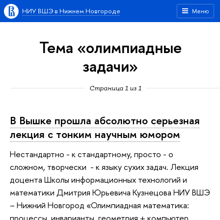
НИУ ВШЭ в Нижнем Новгороде
Меню
Тема «олимпиадные
задачи»
Страница 1 из 1
В Вышке прошла абсолютно серьезная
лекция с тонким научным юмором
Нестандартно - к стандартному, просто - о
сложном, творчески - к языку сухих задач. Лекция
доцента Школы информационных технологий и
математики Дмитрия Юрьевича Кузнецова НИУ ВШЭ
– Нижний Новгород «Олимпиадная математика:
процессы, инварианты, геометрия + компьютер,