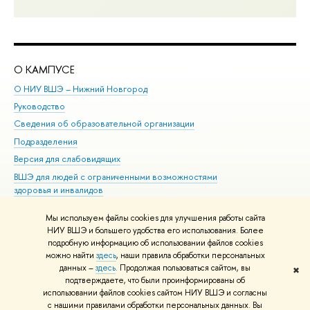
О КАМПУСЕ
ОБ
О НИУ ВШЭ – Нижний Новгород
Бак
Руководство
Маг
Сведения об образовательной организации
Вт
Подразделения
Вы
Версия для слабовидящих
Ку
ВШЭ для людей с ограниченными возможностями
Пр
здоровья и инвалидов
Рег
Единая платежная страница
Яз
Мы используем файлы cookies для улучшения работы сайта
Вы
НИУ ВШЭ и большего удобства его использования. Более
подробную информацию об использовании файлов cookies
Обр
можно найти
здесь
, наши правила обработки персональных
данных –
здесь
. Продолжая пользоваться сайтом, вы
✖
Редактору
подтверждаете, что были проинформированы об
© НИУ ВШЭ 1993–2026
Адреса и контакты
Условия использования
использовании файлов cookies сайтом НИУ ВШЭ и согласны
с нашими правилами обработки персональных данных. Вы
материалов
Политика конфиденциальности
Карта сайта