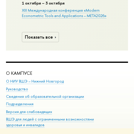
1 октября – 3 октября
XIII Международная конференция «Modern
Econometric Tools and Applications – META2026»
Показать все
О КАМПУСЕ
ОБ
О НИУ ВШЭ – Нижний Новгород
Бак
Руководство
Маг
Сведения об образовательной организации
Вт
Подразделения
Вы
Версия для слабовидящих
Ку
ВШЭ для людей с ограниченными возможностями
Пр
здоровья и инвалидов
Рег
Единая платежная страница