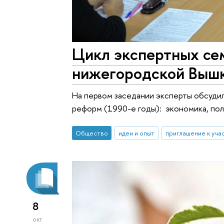
Цикл экспертных се
нижегородской Выш
На первом заседании эксперты обсуди
реформ (1990-е годы): экономика, поли
Общество
идеи и опыт
приглашение к уча
8
окт