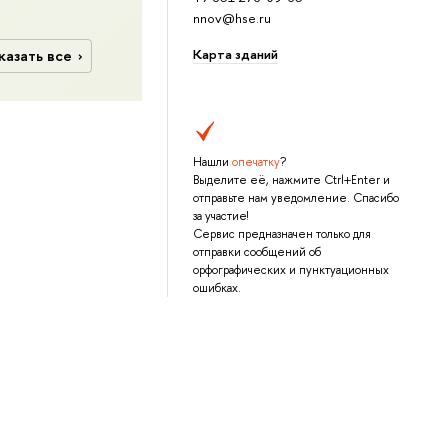
nnov@hse.ru
Карта зданий
казать все
Нашли
опечатку
?
Выделите её, нажмите Ctrl+Enter и
отправьте нам уведомление. Спасибо
за участие!
Сервис предназначен только для
отправки сообщений об
орфографических и пунктуационных
ошибках.