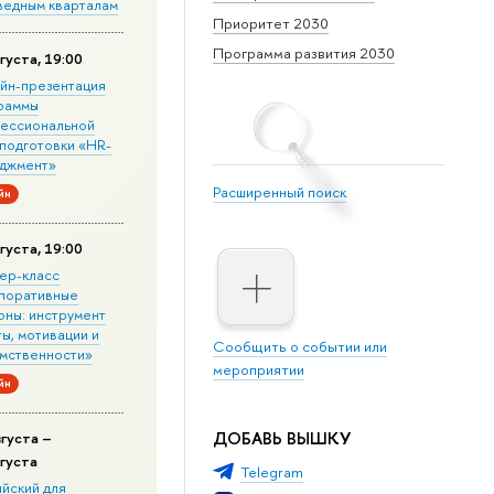
ведным кварталам
Приоритет 2030
Программа развития 2030
густа, 19:00
йн-презентация
раммы
ессиональной
подготовки «HR-
джмент»
Расширенный поиск
йн
густа, 19:00
ер-класс
поративные
оны: инструмент
ы, мотивации и
Сообщить о событии или
мственности»
мероприятии
йн
ДОБАВЬ ВЫШКУ
вгуста –
вгуста
Telegram
ийский для