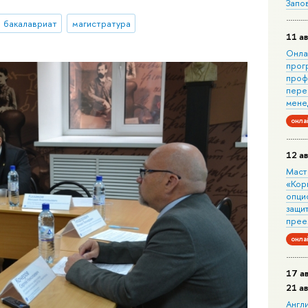
Запо
бакалавриат
магистратура
11 ав
Онла
прог
проф
пере
мене
онла
12 ав
Маст
«Кор
опци
защит
прее
онла
17 а
21 а
Англ