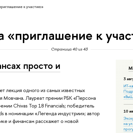
приглашение к участию»
а «приглашение к уча
Страница 40 из 43
нсах просто и
М
3 авг
ИТ-ка
т лекция одного из самых известных
Подр
«ВыШ
я Мовчана. Лауреат премии РБК «Персона
мии Chivas Top 18 Financials; победитель
10 ав
ds в номинации «Легенда индустрии»; автор
Экск
ике и финансам расскажет о новой
на ул
прог