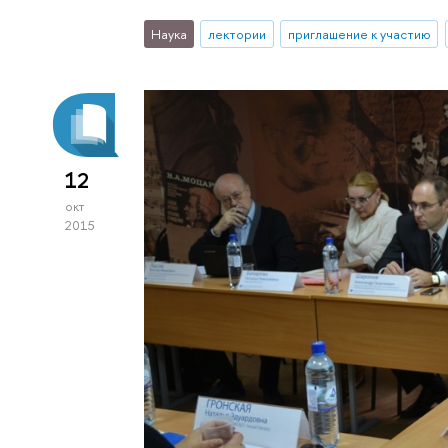
Наука
лектории
приглашение к участию
12
окт
2015