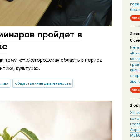
перв
без 
онла
минаров пройдет в
3 се
8 се
ке
Инте
«Ком
конт
ли тему «Нижегородская область в период
пров
тика, культура».
внеш
опера
эксп
стию
общественная деятельность
онла
1 ок
XIII
конф
Econo
Appli
META