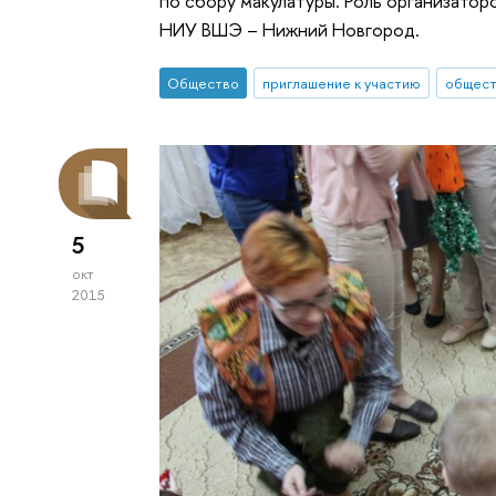
по сбору макулатуры. Роль организатор
НИУ ВШЭ – Нижний Новгород.
Общество
приглашение к участию
общест
5
окт
2015