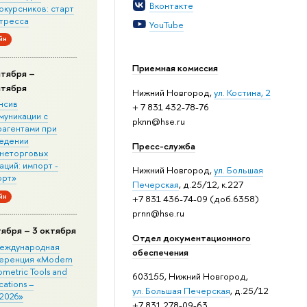
Вконтакте
окурсников: старт
стресса
YouTube
йн
Приемная комиссия
нтября –
нтября
Нижний Новгород,
ул. Костина, 2
нсив
+ 7 831 432-78-76
муникации с
pknn@hse.ru
рагентами при
едении
Пресс-служба
неторговых
ций: импорт -
Нижний Новгород,
ул. Большая
орт»
Печерская
, д.25/12, к.227
йн
+7 831 436-74-09 (доб.6358)
prnn@hse.ru
тября – 3 октября
Отдел документационного
 Международная
обеспечения
еренция «Modern
metric Tools and
603155, Нижний Новгород,
cations –
ул. Большая Печерская
, д.25/12
2026»
+7 831 278-09-63