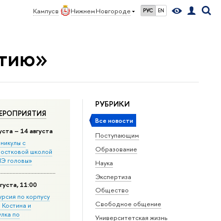
Кампус в
Нижнем Новгороде
РУС
EN
стию»
РУБРИКИ
ЕРОПРИЯТИЯ
Все новости
уста – 14 августа
Поступающим
никулы с
Образование
остковой школой
Э головы»
Наука
Экспертиза
густа, 11:00
Общество
урсия по корпусу
Свободное общение
. Костина и
улка по
Университетская жизнь