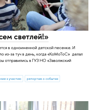
сем светлей!»
оется в одноименной детской песенке. И
ло из-за туч в день, когда «КоМоТоС» делал
еры отправились в ГУЗ НО «Заволжский
ние к участию
репортаж о событии