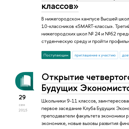
классов»
В нижегородском кампусе Высшей школ
10-классников «SMART-классы». Третий
нижегородских школ № 24 и №62 предо
студенческую среду и пройти профиль
Поступающим
приглашение к участию
дов
Открытие четвертог
Будущих Экономисто
29
Школьники 9-11 классов, заинтересова
сен
первое заседание Клуба Будущих Экон
2015
преподаватели факультета экономики 
экономике, новые вызовы развития фин