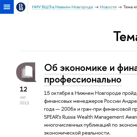
НИУ ВШЭ в Нижнем Новгороде
Новости
Тема «
Тем
Об экономике и фина
профессионально
12
15 октября в Нижнем Новгороде пройде
окт
финансовых менеджеров России Андре
2015
года — 2006» и гран-при финансовой пре
SPEAR’s Russia Wealth Management Awar
многочисленных публикаций по эконом
экономической реальности.