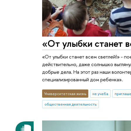
«От улыбки станет в
«От улыбки станет всем светлей!» - п
действительно, даже солнышко выгляну
добрые дела. На этот раз наши волонт
специализированный дом ребенка».
Университетская жизнь
не учеба
приглаше
общественная деятельность