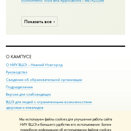
Econometric Tools and Applications – META2026»
Показать все
О КАМПУСЕ
ОБ
О НИУ ВШЭ – Нижний Новгород
Бак
Руководство
Маг
Сведения об образовательной организации
Вт
Подразделения
Вы
Версия для слабовидящих
Ку
ВШЭ для людей с ограниченными возможностями
Пр
здоровья и инвалидов
Рег
Единая платежная страница
Яз
Мы используем файлы cookies для улучшения работы сайта
Вы
НИУ ВШЭ и большего удобства его использования. Более
подробную информацию об использовании файлов cookies