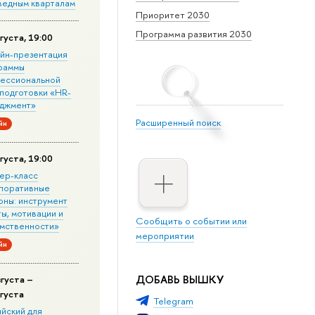
ведным кварталам
Приоритет 2030
Программа развития 2030
густа, 19:00
йн-презентация
раммы
ессиональной
подготовки «HR-
джмент»
Расширенный поиск
йн
густа, 19:00
ер-класс
поративные
оны: инструмент
ы, мотивации и
Сообщить о событии или
мственности»
мероприятии
йн
ДОБАВЬ ВЫШКУ
вгуста –
вгуста
Telegram
ийский для