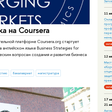
Запо
11 ав
Онла
прог
а на Coursera
проф
пере
мене
ельной платформе Coursera.org стартует
онла
английском языке Business Strategies for
ческим вопросам создания и развития бизнеса
12 ав
Маст
«Кор
опци
астию
бакалавриат
магистратура
защит
прее
онла
17 а
21 а
Англ