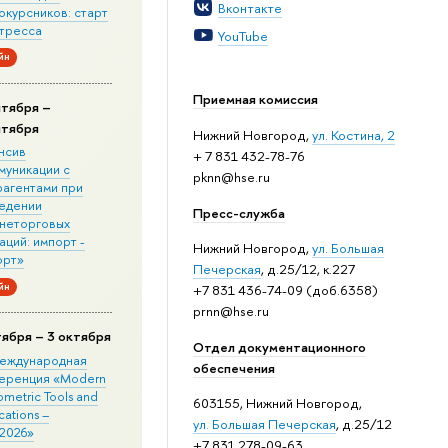
Вконтакте
окурсников: старт
стресса
YouTube
йн
Приемная комиссия
нтября –
нтября
Нижний Новгород,
ул. Костина, 2
нсив
+ 7 831 432-78-76
муникации с
pknn@hse.ru
рагентами при
едении
Пресс-служба
неторговых
ций: импорт -
Нижний Новгород,
ул. Большая
орт»
Печерская
, д.25/12, к.227
йн
+7 831 436-74-09 (доб.6358)
prnn@hse.ru
тября – 3 октября
Отдел документационного
 Международная
обеспечения
еренция «Modern
metric Tools and
603155, Нижний Новгород,
cations –
ул. Большая Печерская
, д.25/12
2026»
+7 831 278-09-63