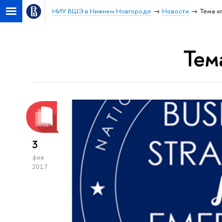
НИУ ВШЭ в Нижнем Новгороде
Новости
Тема «
Тем
3
фев
2017