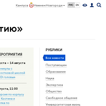
Кампус в
Нижнем Новгороде
РУС
EN
стию»
РУБРИКИ
ЕРОПРИЯТИЯ
Все новости
уста – 14 августа
Поступающим
никулы с
Образование
остковой школой
Э головы»
Наука
Экспертиза
густа, 11:00
Общество
урсия по корпусу
Свободное общение
. Костина и
улка по
Университетская жизнь