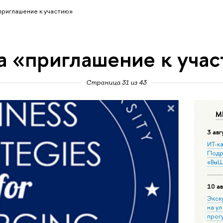
приглашение к участию»
а «приглашение к уча
Страница 31 из 43
М
3 авг
ИТ-ка
Подр
«ВыШ
10 ав
Экск
на ул
прог