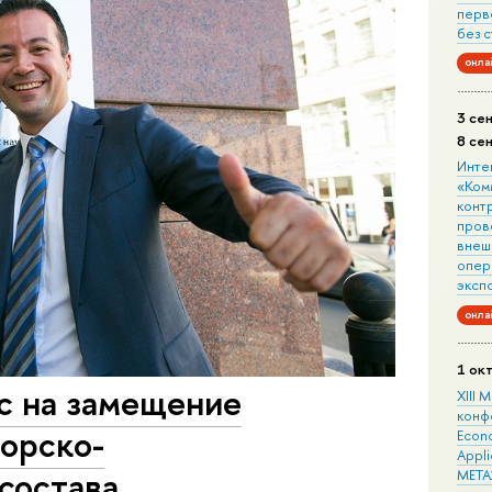
перв
без 
онла
3 се
8 се
Инте
«Ком
конт
пров
внеш
опера
эксп
онла
1 ок
с на замещение
XIII
конф
орско-
Econo
Appli
состава
META