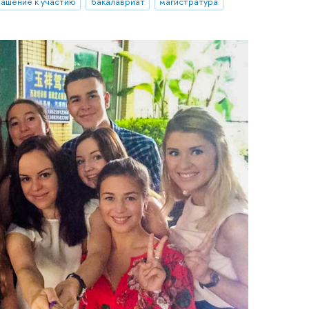
лашение к участию
бакалавриат
магистратура