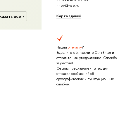
nnov@hse.ru
Карта зданий
казать все
Нашли
опечатку
?
Выделите её, нажмите Ctrl+Enter и
отправьте нам уведомление. Спасибо
за участие!
Сервис предназначен только для
отправки сообщений об
орфографических и пунктуационных
ошибках.