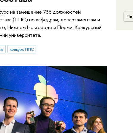
курс на замещение 736 должностей
По
тава (ППС) по кафедрам, департаментам и
рге, Нижнем Новгороде и Перми. Конкурсный
ний университета.
ию
конкурс ППС