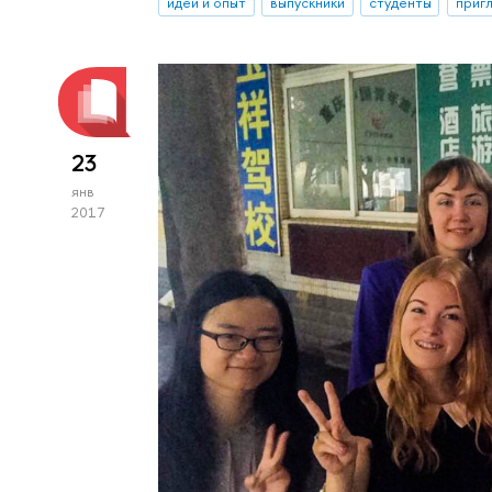
идеи и опыт
выпускники
студенты
приг
23
янв
2017