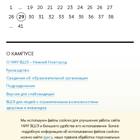
1
...
19
20
21
22
23
24
25
26
27
28
29
30
31
32
33
34
35
36
37
38
...
41
О КАМПУСЕ
ОБ
О НИУ ВШЭ – Нижний Новгород
Бак
Руководство
Маг
Сведения об образовательной организации
Вт
Подразделения
Вы
Версия для слабовидящих
Ку
ВШЭ для людей с ограниченными возможностями
Пр
здоровья и инвалидов
Рег
Единая платежная страница
Яз
Мы используем файлы cookies для улучшения работы сайта
Вы
НИУ ВШЭ и большего удобства его использования. Более
подробную информацию об использовании файлов cookies
Обр
можно найти
здесь
, наши правила обработки персональных