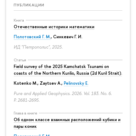
ПУБЛИКАЦИИ
Книга
Отечественные историки математики
Полотовский Г. М.
, Синкевич Г. И.
ИД "Петрополис", 2025.
Статья
Field survey of the 2025 Kamchatsk Tsunami on
coasts of the Northern Kurilis, Russia (2d Kuril Strait).
Kotenko M., Zaytsev A.,
Pelinovsky E.
Pure and Applied Geophysics. 2026. Vol. 183. No. 6.
P. 2681-2695.
Глава в книге
Об одном классе взаимных расположений кубики и
пары коник