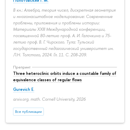
Полотовский Г. М.
В кн.: Алгебра, теория чисел, дискретная геометрия
и многомасштабное моделирование: Современные
проблемы, приложения и проблемы истории:
Материалы XXIII Международной конференции,
посвященной 80-летию проф. А. И. Галочкина и 75-
летию проф. В. Г. Чирского. Тула: Тульский
государственный педагогический университет им.
Л.Н. Толстого, 2024. Гл. 11.
С. 208-209.
Препринт
Three heteroclinic orbits induce a countable family of
equivalence classes of regular flows
Gurevich E.
arxiv.org. math. Cornell University, 2026
Все публикации