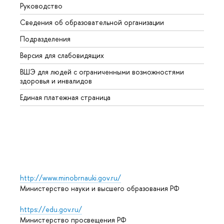
Руководство
Магис
Сведения об образовательной организации
Второ
Подразделения
Высше
Версия для слабовидящих
Курсы
ВШЭ для людей с ограниченными возможностями
Профе
здоровья и инвалидов
Регио
Единая платежная страница
Языко
Выпус
Обрат
http://www.minobrnauki.gov.ru/
Министерство науки и высшего образования РФ
https://edu.gov.ru/
Министерство просвещения РФ