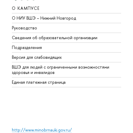
О КАМПУСЕ
ОБР
О НИУ ВШЭ – Нижний Новгород
Бакал
Руководство
Магис
Сведения об образовательной организации
Второ
Подразделения
Высше
Версия для слабовидящих
Курсы
ВШЭ для людей с ограниченными возможностями
Профе
здоровья и инвалидов
Регио
Единая платежная страница
Языко
Выпус
Обрат
http://www.minobrnauki.gov.ru/