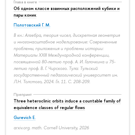
Глава в книге
Об одном классе взаимных расположений кубики и
пары коник
Полотовский Г. М.
В кн.: Алгебра, теория чисел, дискретная геометрия
и многомасштабное моделирование: Современные
проблемы, приложения и проблемы истории:
Материалы XXIII Международной конференции,
посвященной 80-летию проф. А. И. Галочкина и 75-
летию проф. В. Г. Чирского. Тула: Тульский
государственный педагогический университет им.
Л.Н. Толстого, 2024. Гл. 11.
С. 208-209.
Препринт
Three heteroclinic orbits induce a countable family of
equivalence classes of regular flows
Gurevich E.
arxiv.org. math. Cornell University, 2026