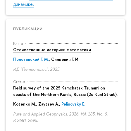
динамике.
ПУБЛИКАЦИИ
Книга
Отечественные историки математики
Полотовский Г. М.
, Синкевич Г. И.
ИД "Петрополис", 2025.
Статья
Field survey of the 2025 Kamchatsk Tsunami on
coasts of the Northern Kurilis, Russia (2d Kuril Strait).
Kotenko M., Zaytsev A.,
Pelinovsky E.
Pure and Applied Geophysics. 2026. Vol. 183. No. 6.
P. 2681-2695.