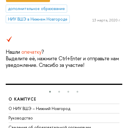
дополнительное образование
НИУ ВШЭ в Нижнем Новгороде
13 марта, 2020 г.
Нашли
опечатку
?
Выделите её, нажмите Ctrl+Enter и отправьте нам
уведомление. Спасибо за участие!
О КАМПУСЕ
О НИУ ВШЭ – Нижний Новгород
Б
Руководство
М
Сведения об образовательной организации
В