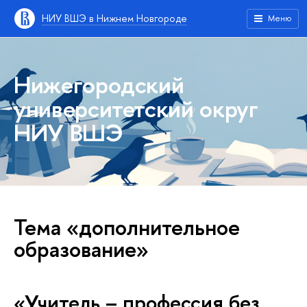
НИУ ВШЭ в Нижнем Новгороде
Меню
Нижегородский
университетский округ
НИУ ВШЭ
Тема «дополнительное
образование»
«Учитель – профессия без