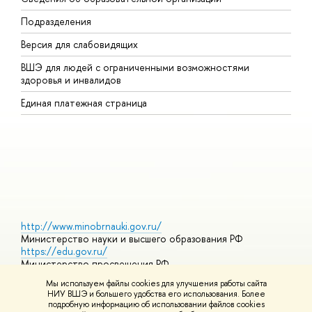
Подразделения
В
Версия для слабовидящих
К
ВШЭ для людей с ограниченными возможностями
П
здоровья и инвалидов
Р
Единая платежная страница
Я
В
О
http://www.minobrnauki.gov.ru/
Министерство науки и высшего образования РФ
https://edu.gov.ru/
Министерство просвещения РФ
https://elearning.hse.ru/mooc
Мы используем файлы cookies для улучшения работы сайта
Массовые открытые онлайн-курсы
НИУ ВШЭ и большего удобства его использования. Более
подробную информацию об использовании файлов cookies