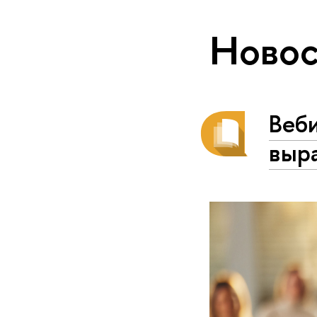
Новос
Веби
выра