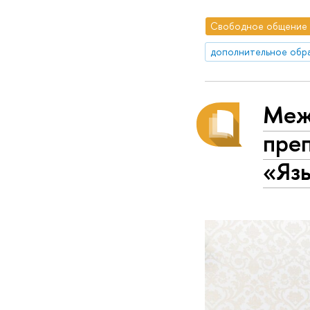
Свободное общение
дополнительное обр
Меж
пре
«Язы