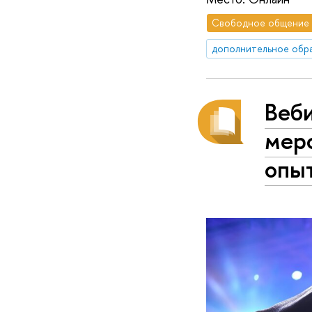
Свободное общение
дополнительное обр
Веби
меро
опыт