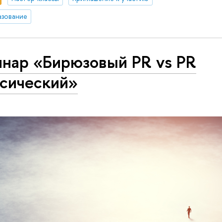
азование
инар «Бирюзовый PR vs PR
ссический»