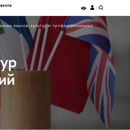
вости
нных языков, культур и профессиональных
тур
ий