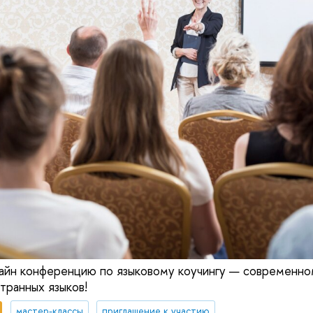
айн конференцию по языковому коучингу — современно
транных языков!
мастер-классы
приглашение к участию