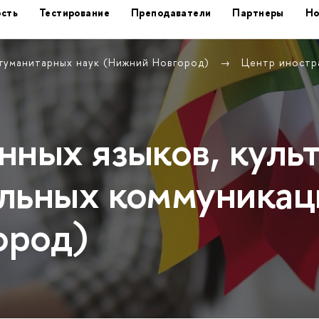
сть
Тестирование
Преподаватели
Партнеры
Но
 гуманитарных наук (Нижний Новгород)
Центр иностра
нных языков, куль
льных коммуникац
ород)