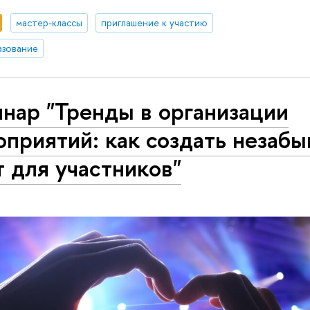
мастер-классы
приглашение к участию
азование
нар "Тренды в организации
приятий: как создать незаб
 для участников"