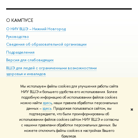
О КАМПУСЕ
ОБ
О НИУ ВШЭ – Нижний Новгород
Бак
Руководство
Маг
Сведения об образовательной организации
Вт
Подразделения
Вы
Версия для слабовидящих
Ку
ВШЭ для людей с ограниченными возможностями
Пр
здоровья и инвалидов
Рег
Единая платежная страница
Яз
Мы используем файлы cookies для улучшения работы сайта
Вы
НИУ ВШЭ и большего удобства его использования. Более
подробную информацию об использовании файлов cookies
Обр
можно найти
здесь
, наши правила обработки персональных
данных –
здесь
. Продолжая пользоваться сайтом, вы
✖
Редактору
подтверждаете, что были проинформированы об
© НИУ ВШЭ 1993–2026
Адреса и контакты
Условия использования
использовании файлов cookies сайтом НИУ ВШЭ и согласны
с нашими правилами обработки персональных данных. Вы
материалов
Политика конфиденциальности
Карта сайта
можете отключить файлы cookies в настройках Вашего
Шрифты HSE Sans и HSE Slab разработаны в
Школе дизайна НИУ ВШЭ
браузера.