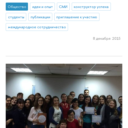
Общество
идеи и опыт
СМИ
конструктор успеха
студенты
публикации
приглашение к участию
международное сотрудничество
8 декабря 2015