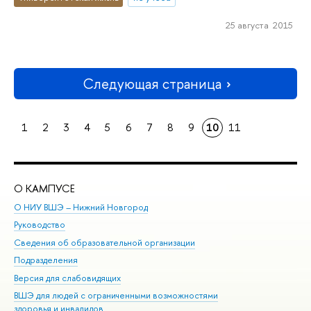
25 августа 2015
Следующая страница
1
2
3
4
5
6
7
8
9
10
11
О КАМПУСЕ
ОБ
О НИУ ВШЭ – Нижний Новгород
Бак
Руководство
Маг
Сведения об образовательной организации
Вт
Подразделения
Вы
Версия для слабовидящих
Ку
ВШЭ для людей с ограниченными возможностями
Пр
здоровья и инвалидов