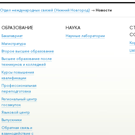
Отдел международных связей (Нижний Новгород)
→
Новости
ОБРАЗОВАНИЕ
НАУКА
С
С
Бакалавриат
Научные лаборатории
Ко
Магистратура
LM
Второе высшее образование
Высшее образование после
техникумов и колледжей
Курсы повышения
квалификации
Профессиональная
переподготовка
Региональный центр
госзакупок
Языковой центр
Выпускники
Обратная связь и
взаимодействие с