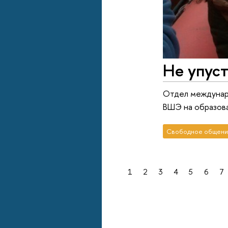
Не упус
Отдел междунар
ВШЭ на образов
Свободное общени
1
2
3
4
5
6
7