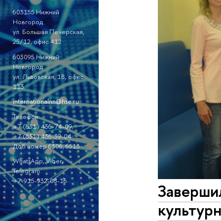
603155 Нижний
Новгород
ул. Большая Печерская,
25/12, офис 412
603095 Нижний
Новгород
ул. Львовская, 1В, офис
113
internationalnn@hse.ru
Телефон:
+7 (831) 436-74-09;
+7 (831) 436-39-04
Доб.номер 6306, 6513
WhatsApp, Viber,
Telegram:
+7-915-932-08-16
Завершил
культурн