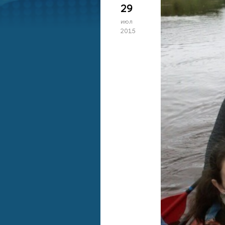
29
июл
2015