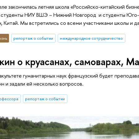
ле закончилась летняя школа «Российско-китайский бизнес
 студенты НИУ ВШЭ – Нижний Новгород и студенты Юго-з
, Китай. Мы встретились со всеми участниками школы и да
изнь
репортаж о событии
международное сотрудничество
ин о круасанах, самоварах, М
акультете гуманитарных наук французский будет препода
нн и задали ей несколько вопросов.
офессора
репортаж о событии