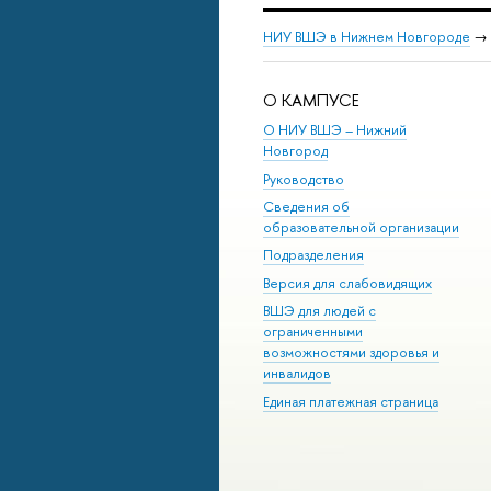
НИУ ВШЭ в Нижнем Новгороде
→
О КАМПУСЕ
О НИУ ВШЭ – Нижний
Новгород
Руководство
Сведения об
образовательной организации
Подразделения
Версия для слабовидящих
ВШЭ для людей с
ограниченными
возможностями здоровья и
инвалидов
Единая платежная страница