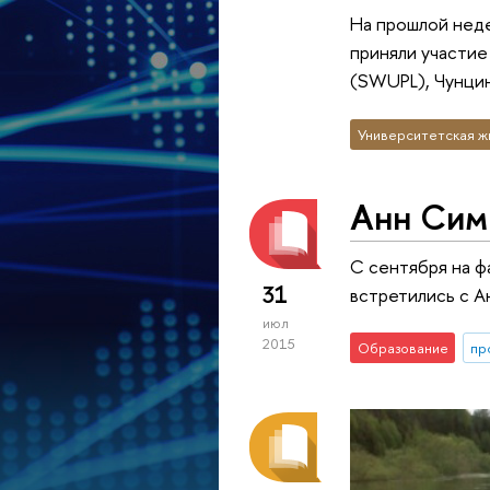
На прошлой неде
приняли участие
(SWUPL), Чунцин
Университетская ж
Анн Симк
С сентября на ф
31
встретились с А
июл
2015
Образование
пр