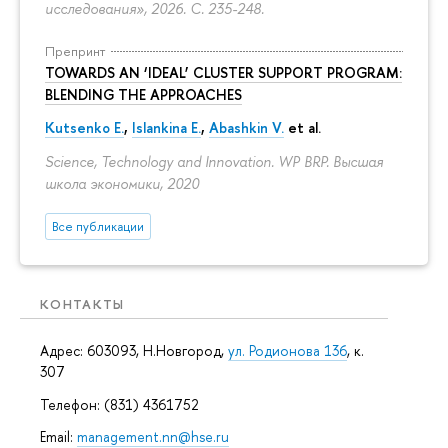
исследования», 2026.
С. 235-248.
Препринт
TOWARDS AN ‘IDEAL’ CLUSTER SUPPORT PROGRAM:
BLENDING THE APPROACHES
Kutsenko E.
,
Islankina E.
,
Abashkin V.
et al.
Science, Technology and Innovation. WP BRP. Высшая
школа экономики, 2020
Все публикации
КОНТАКТЫ
Адрес: 603093, Н.Новгород,
ул. Родионова 136
, к.
307
Телефон: (831) 4361752
Email:
management.nn@hse.ru