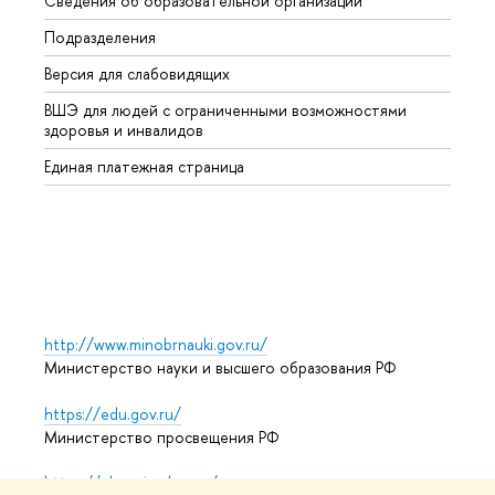
Сведения об образовательной организации
Второ
Подразделения
Высше
Версия для слабовидящих
Курсы
ВШЭ для людей с ограниченными возможностями
Профе
здоровья и инвалидов
Регио
Единая платежная страница
Языко
Выпус
Обрат
http://www.minobrnauki.gov.ru/
Министерство науки и высшего образования РФ
https://edu.gov.ru/
Министерство просвещения РФ
https://elearning.hse.ru/mooc