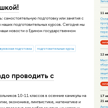
Запо
ышкой!
11 ав
ь: самостоятельную подготовку или занятия с
Онла
прог
 наших подготовительных курсов. Сегодня мы
проф
 наши новости о Едином государственном
пере
мене
онла
вузовская подготовка
подготовительные курсы
12 ав
Маст
«Кор
опци
адо проводить с
защит
прее
онла
ольников 10-11 классов в осенние каникулы на
17 а
21 а
гии, экономике, лингвистике, математике и
Англ
ки проведут для ребят занятия, на которых