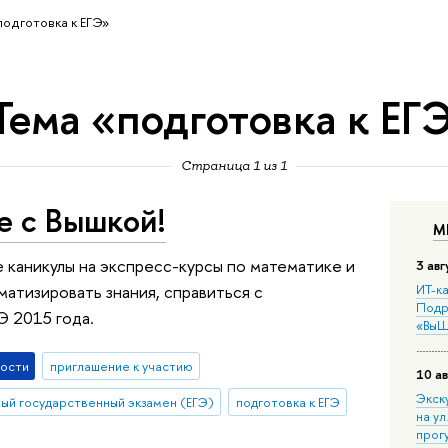
подготовка к ЕГЭ»
Тема «подготовка к ЕГ
Страница 1 из 1
е с Вышкой!
М
 каникулы на экспресс-курсы по математике и
3 авг
атизировать знания, справиться с
ИТ-ка
Подр
Э 2015 года.
«ВыШ
ости
приглашение к участию
10 ав
Экск
ный государственный экзамен (ЕГЭ)
подготовка к ЕГЭ
на ул
прог