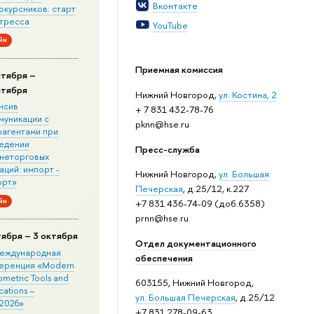
Вконтакте
окурсников: старт
стресса
YouTube
йн
Приемная комиссия
нтября –
нтября
Нижний Новгород,
ул. Костина, 2
нсив
+ 7 831 432-78-76
муникации с
pknn@hse.ru
рагентами при
едении
Пресс-служба
неторговых
ций: импорт -
Нижний Новгород,
ул. Большая
орт»
Печерская
, д.25/12, к.227
йн
+7 831 436-74-09 (доб.6358)
prnn@hse.ru
тября – 3 октября
Отдел документационного
 Международная
обеспечения
еренция «Modern
metric Tools and
603155, Нижний Новгород,
cations –
ул. Большая Печерская
, д.25/12
2026»
+7 831 278-09-63