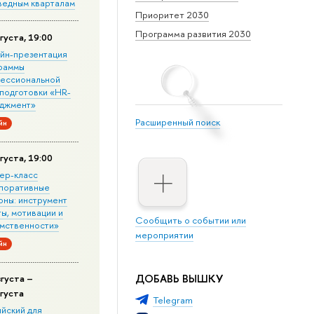
ведным кварталам
Приоритет 2030
Программа развития 2030
густа, 19:00
йн-презентация
раммы
ессиональной
подготовки «HR-
джмент»
Расширенный поиск
йн
густа, 19:00
ер-класс
поративные
оны: инструмент
ы, мотивации и
Сообщить о событии или
мственности»
мероприятии
йн
ДОБАВЬ ВЫШКУ
вгуста –
вгуста
Telegram
ийский для