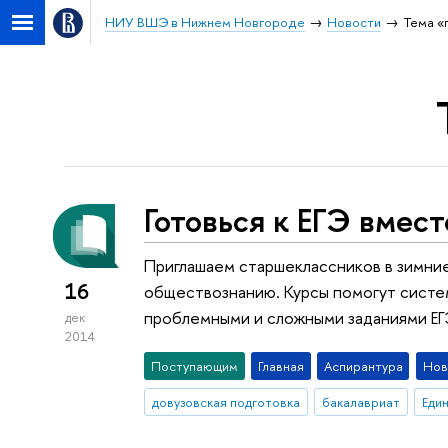
НИУ ВШЭ в Нижнем Новгороде
Новости
Тема «
Готовься к ЕГЭ вмест
Приглашаем старшеклассников в зимние
16
обществознанию. Курсы помогут систем
проблемными и сложными заданиями ЕГ
дек
2014
Поступающим
Главная
Аспирантура
Нов
довузовская подготовка
бакалавриат
Еди