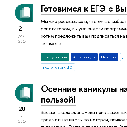
Готовимся к ЕГЭ с В
Мы уже рассказывали, что лучше выбрат
2
репетитором, вы уже видели программы
хотим предложить вам подписаться на
дек
2014
экзамене.
Поступающим
Аспирантура
Новости
до
подготовка к ЕГЭ
Осенние каникулы н
пользой!
20
Высшая школа экономики приглашает шк
окт
предметные школы по истории, психоло
2014
литературе. Лучшие преподаватели Выш