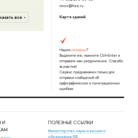
nnov@hse.ru
Карта зданий
казать все
Нашли
опечатку
?
Выделите её, нажмите Ctrl+Enter и
отправьте нам уведомление. Спасибо
за участие!
Сервис предназначен только для
отправки сообщений об
орфографических и пунктуационных
ошибках.
 И
ПОЛЕЗНЫЕ ССЫЛКИ
КАМ
Министерство науки и высшего
образования РФ
 почта