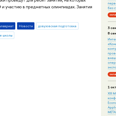
перв
Э и участию в предметных олимпиадах. Занятия
без 
онла
алавриат
Новости
довузовская подготовка
3 се
8 се
е школы
Инте
«Ком
конт
пров
внеш
опера
эксп
онла
1 ок
XIII
конф
Econo
Appli
META