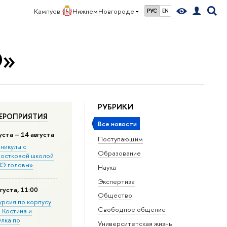
Кампус в
Нижнем Новгороде
РУС
EN
Э»
РУБРИКИ
ЕРОПРИЯТИЯ
Все новости
уста – 14 августа
Поступающим
никулы с
Образование
остковой школой
Э головы»
Наука
Экспертиза
густа, 11:00
Общество
урсия по корпусу
Свободное общение
. Костина и
улка по
Университетская жизнь