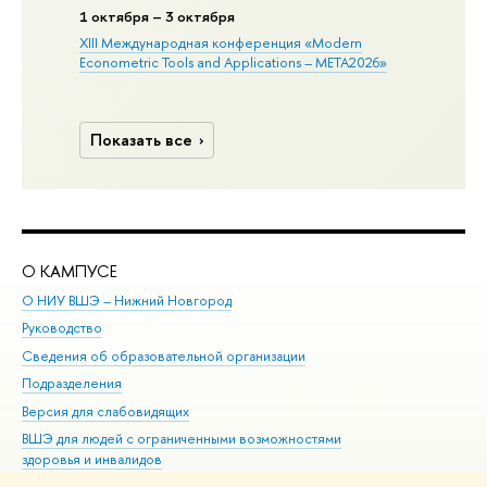
1 октября – 3 октября
XIII Международная конференция «Modern
Econometric Tools and Applications – META2026»
Показать все
О КАМПУСЕ
ОБ
О НИУ ВШЭ – Нижний Новгород
Бак
Руководство
Маг
Сведения об образовательной организации
Вт
Подразделения
Вы
Версия для слабовидящих
Ку
ВШЭ для людей с ограниченными возможностями
Пр
здоровья и инвалидов
Рег
Единая платежная страница