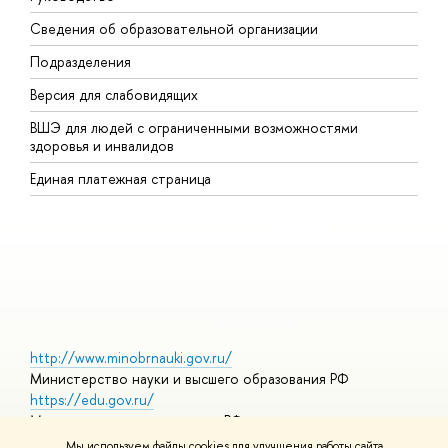
Сведения об образовательной организации
В
Подразделения
В
Версия для слабовидящих
К
ВШЭ для людей с ограниченными возможностями
П
здоровья и инвалидов
Р
Единая платежная страница
Я
В
О
http://www.minobrnauki.gov.ru/
Министерство науки и высшего образования РФ
https://edu.gov.ru/
Министерство просвещения РФ
https://elearning.hse.ru/mooc
Мы используем файлы cookies для улучшения работы сайта