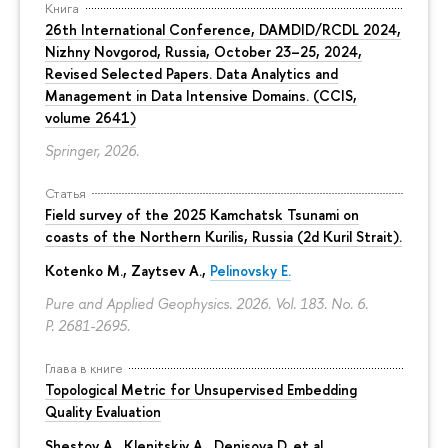
Книга
26th International Conference, DAMDID/RCDL 2024,
Nizhny Novgorod, Russia, October 23–25, 2024,
Revised Selected Papers. Data Analytics and
Management in Data Intensive Domains. (CCIS,
volume 2641)
Springer, 2026.
Статья
Field survey of the 2025 Kamchatsk Tsunami on
coasts of the Northern Kurilis, Russia (2d Kuril Strait).
Kotenko M., Zaytsev A.,
Pelinovsky E.
Pure and Applied Geophysics. 2026. Vol. 183. No. 6.
P. 2681-2695.
Глава в книге
Topological Metric for Unsupervised Embedding
Quality Evaluation
Shestov A., Klenitskiy A., Denisova D. et al.