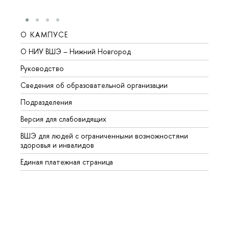
О КАМПУСЕ
ОБР
О НИУ ВШЭ – Нижний Новгород
Бакал
Руководство
Магис
Сведения об образовательной организации
Второ
Подразделения
Высше
Версия для слабовидящих
Курсы
ВШЭ для людей с ограниченными возможностями
Профе
здоровья и инвалидов
Регио
Единая платежная страница
Языко
Выпус
Обрат