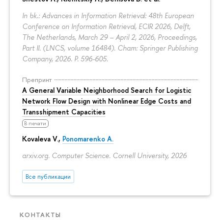
In bk.: Advances in Information Retrieval: 48th European
Conference on Information Retrieval, ECIR 2026, Delft,
The Netherlands, March 29 – April 2, 2026, Proceedings,
Part II. (LNCS, volume 16484). Cham: Springer Publishing
Company, 2026.
P. 596-605.
Препринт
A General Variable Neighborhood Search for Logistic
Network Flow Design with Nonlinear Edge Costs and
Transshipment Capacities
В печати
Kovaleva V.,
Ponomarenko A.
arxiv.org. Computer Science. Cornell University, 2026
Все публикации
КОНТАКТЫ