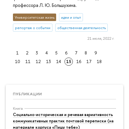
профессора Л. Ю. Большухина.
Университетская жизнь
идеи и опыт
репортаж о событии
общественная деятельность
21 июля, 2022 г.
1
2
3
4
5
6
7
8
9
10
11
12
13
14
15
16
17
18
ПУБЛИКАЦИИ
Книга
Социально-историческая и речевая вариативность
коммуникативных практик почтовой переписки (на
материале корпуса «Пишу тебе»)