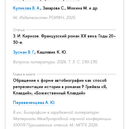
Куликова В. А.
, Захарова С., Мокина М. и др.
М.: Издательство РОИФН, 2025.
Статья
З. И. Кирнозе. Французский роман XX века. Годы 20–
30-е.
Зусман В. Г.
,
Кашлявик К. Ю.
Вопросы литературы. 2026. Т. 3.
С. 190-195.
Глава в книге
Обращение к форме автобиографии как способ
репрезентации истории в романах Р. Грейвза «Я,
Клавдий», «Божественный Клавдий»
Перевезенцева А. Ю.
В кн.: Биографизм в зарубежной литературе:
Материалы Международной научной конференции
XXXVII Пуришевские чтения. М.: МПГУ, 2026.