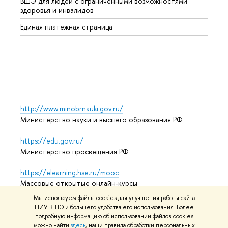
ВШЭ для людей с ограниченными возможностями
Профе
здоровья и инвалидов
Регио
Единая платежная страница
Языко
Выпус
Обрат
http://www.minobrnauki.gov.ru/
Министерство науки и высшего образования РФ
https://edu.gov.ru/
Министерство просвещения РФ
https://elearning.hse.ru/mooc
Массовые открытые онлайн-курсы
Мы используем файлы cookies для улучшения работы сайта
НИУ ВШЭ и большего удобства его использования. Более
подробную информацию об использовании файлов cookies
© НИУ ВШЭ 1993–2026
Адреса и контакты
Условия
можно найти
здесь
, наши правила обработки персональных