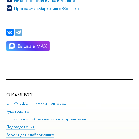
Нижегородская Вышка в YouTube
Программа «Маркетинг» ВКонтакте
О КАМПУСЕ
ОБ
О НИУ ВШЭ – Нижний Новгород
Бак
Руководство
Маг
Сведения об образовательной организации
Вт
Подразделения
Вы
Версия для слабовидящих
Ку