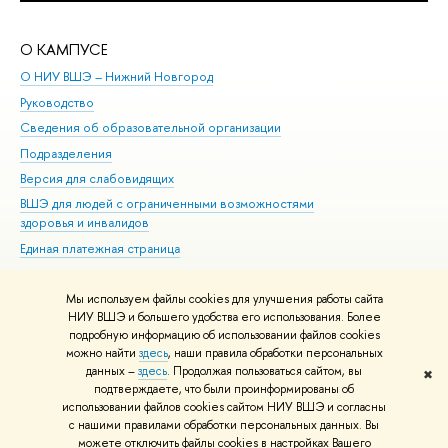
О КАМПУСЕ
ОБ
О НИУ ВШЭ – Нижний Новгород
Бак
Руководство
Маг
Сведения об образовательной организации
Вт
Подразделения
Вы
Версия для слабовидящих
Ку
ВШЭ для людей с ограниченными возможностями
Пр
здоровья и инвалидов
Рег
Единая платежная страница
Яз
Вы
Мы используем файлы cookies для улучшения работы сайта
Обр
НИУ ВШЭ и большего удобства его использования. Более
подробную информацию об использовании файлов cookies
можно найти
здесь
, наши правила обработки персональных
данных –
здесь
. Продолжая пользоваться сайтом, вы
✖
Редактору
подтверждаете, что были проинформированы об
© НИУ ВШЭ 1993–2026
Адреса и контакты
Условия использования
использовании файлов cookies сайтом НИУ ВШЭ и согласны
с нашими правилами обработки персональных данных. Вы
материалов
Политика конфиденциальности
Карта сайта
можете отключить файлы cookies в настройках Вашего
Шрифты HSE Sans и HSE Slab разработаны в
Школе дизайна НИУ ВШЭ