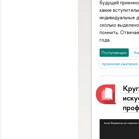
будущей приемно
какие вступитель
индивидуальные д
сколько выделено
помнить. Отвечае
года.
Поступающим
ба
приемная кампания 
Круг
иску
про