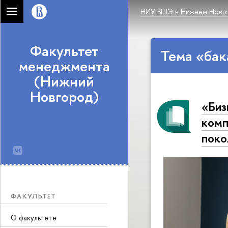
НИУ ВШЭ в Нижнем Новг
Факультет
Тема «бак
менеджмента
(Нижний
Новгород)
«Биз
комп
поко
ФАКУЛЬТЕТ
О факультете