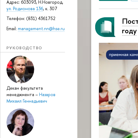
Адрес: 603093, Н.Новгород,
ул. Родионова 136
, к. 307
Телефон: (831) 4361752
Пост
Email:
management.nn@hse.ru
году
РУКОВОДСТВО
Декан факультета
менеджмента
–
Назаров
Михаил Геннадьевич