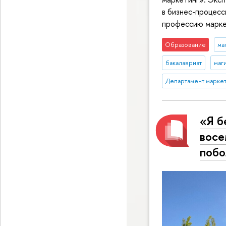
в бизнес-процесс
профессию марке
Образование
ма
бакалавриат
маг
Департамент маркет
«Я б
восе
побо