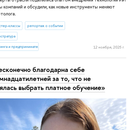
ы компаний и обсудили, как новые инструменты меняют
толога.
стер-классы
репортаж о событии
истратура
инга и предпринимательства
12 ноября, 2025 г.
есконечно благодарна себе
мнадцатилетней за то, что не
ялась выбрать платное обучение»