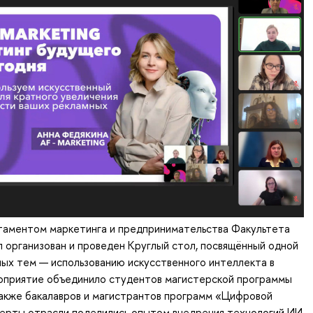
таментом маркетинга и предпринимательства Факультета
организован и проведен Круглый стол, посвящённый одной
ных тем — использованию искусственного интеллекта в
оприятие объединило студентов магистерской программы
также бакалавров и магистрантов программ «Цифровой
перты отрасли поделились опытом внедрения технологий ИИ