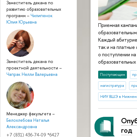
Заместитель декана по
развитию образовательных
программ
–
Чилипенок
Юлия Юрьевна
Приемная кампани
образовательными
Каждый абитуриен
так и на платные
о поступлении на
Заместитель декана по
образовательных 
проектной деятельности
–
Чапрак Нелли Валерьевна
Поступающим
пр
магистратура
пр
НИУ ВШЭ в Нижнем
Менеджер факультета
–
Опуб
Белохлебова Наталья
Александровна
год
+7 (831) 436-74-09 *6427