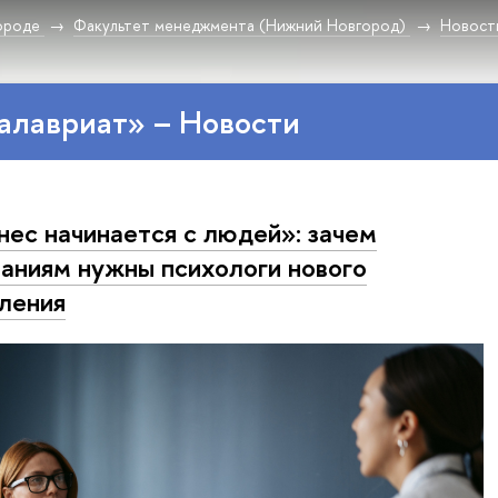
ороде
Факультет менеджмента (Нижний Новгород)
Новост
алавриат» – Новости
нес начинается с людей»: зачем
аниям нужны психологи нового
ления