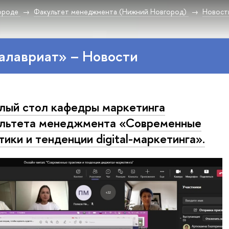
ороде
Факультет менеджмента (Нижний Новгород)
Новост
алавриат» – Новости
лый стол кафедры маркетинга
льтета менеджмента «Современные
тики и тенденции digital-маркетинга».