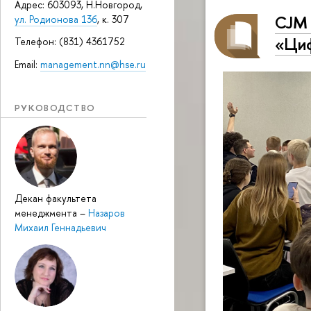
Адрес: 603093, Н.Новгород,
CJM 
ул. Родионова 136
, к. 307
«Циф
Телефон: (831) 4361752
Email:
management.nn@hse.ru
РУКОВОДСТВО
Декан факультета
менеджмента
–
Назаров
Михаил Геннадьевич