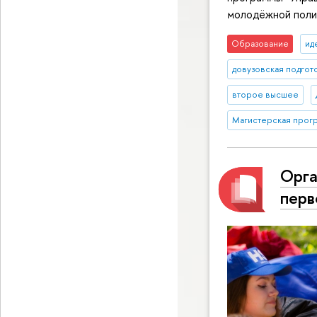
молодёжной поли
Образование
ид
довузовская подгот
второе высшее
Магистерская прог
Орга
перв