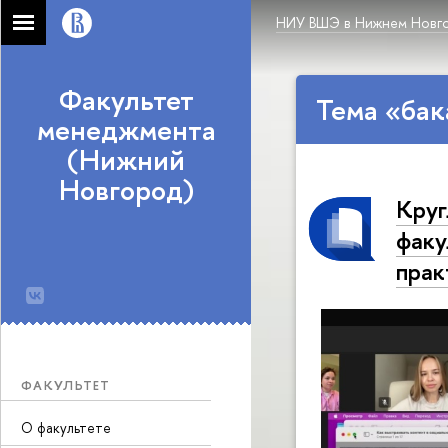
НИУ ВШЭ в Нижнем Новг
Факультет
Тема «бак
менеджмента
(Нижний
Новгород)
Круг
факу
прак
ФАКУЛЬТЕТ
О факультете