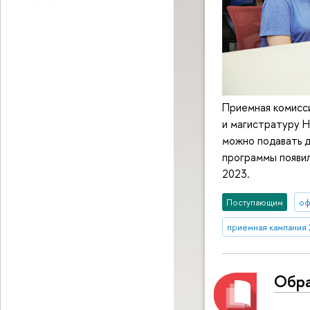
Приемная комисси
и магистратуру Н
можно подавать д
программы появил
2023.
Поступающим
оф
приемная кампания 
Обра