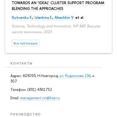
TOWARDS AN ‘IDEAL’ CLUSTER SUPPORT PROGRAM:
BLENDING THE APPROACHES
Kutsenko E.
,
Islankina E.
,
Abashkin V.
et al.
Science, Technology and Innovation. WP BRP. Высшая
школа экономики, 2020
Все публикации
КОНТАКТЫ
Адрес: 603093, Н.Новгород,
ул. Родионова 136
, к.
307
Телефон: (831) 4361752
Email:
management.nn@hse.ru
РУКОВОДСТВО