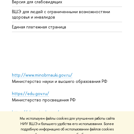
Версия для слабовидящих
Курсы
ВШЭ для людей с ограниченными возможностями
Профе
здоровья и инвалидов
Регио
Единая платежная страница
Языко
Выпус
Обрат
http://www.minobrnauki.gov.ru/
Министерство науки и высшего образования РФ
https://edu.gov.ru/
Министерство просвещения РФ
https://elearning.hse.ru/mooc
Массовые открытые онлайн-курсы
Мы используем файлы cookies для улучшения работы сайта
НИУ ВШЭ и большего удобства его использования. Более
подробную информацию об использовании файлов cookies