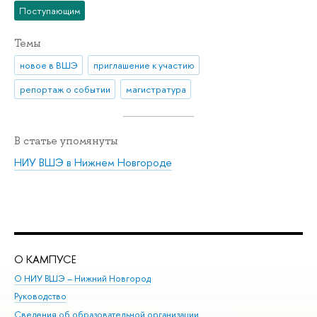
Поступающим
Темы
новое в ВШЭ
приглашение к участию
репортаж о событии
магистратура
В статье упомянуты
НИУ ВШЭ в Нижнем Новгороде
О КАМПУСЕ
ОБ
О НИУ ВШЭ – Нижний Новгород
Бак
Руководство
Маг
Сведения об образовательной организации
Вт