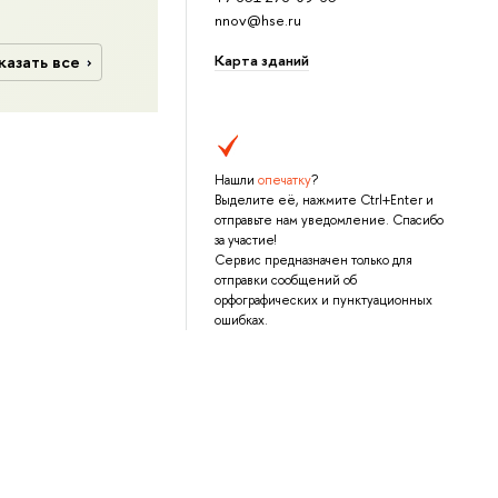
nnov@hse.ru
Карта зданий
казать все
Нашли
опечатку
?
Выделите её, нажмите Ctrl+Enter и
отправьте нам уведомление. Спасибо
за участие!
Сервис предназначен только для
отправки сообщений об
орфографических и пунктуационных
ошибках.