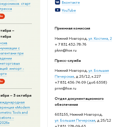
Вконтакте
окурсников: старт
стресса
YouTube
йн
Приемная комиссия
нтября –
нтября
Нижний Новгород,
ул. Костина, 2
нсив
+ 7 831 432-78-76
муникации с
pknn@hse.ru
рагентами при
едении
Пресс-служба
неторговых
ций: импорт -
Нижний Новгород,
ул. Большая
орт»
Печерская
, д.25/12, к.227
йн
+7 831 436-74-09 (доб.6358)
prnn@hse.ru
тября – 3 октября
Отдел документационного
 Международная
обеспечения
еренция «Modern
metric Tools and
603155, Нижний Новгород,
cations –
ул. Большая Печерская
, д.25/12
2026»
+7 831 278-09-63