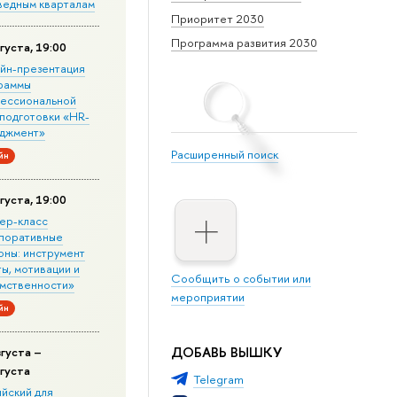
ведным кварталам
Приоритет 2030
Программа развития 2030
густа, 19:00
йн-презентация
раммы
ессиональной
подготовки «HR-
джмент»
Расширенный поиск
йн
густа, 19:00
ер-класс
поративные
оны: инструмент
ы, мотивации и
Сообщить о событии или
мственности»
мероприятии
йн
ДОБАВЬ ВЫШКУ
вгуста –
вгуста
Telegram
ийский для