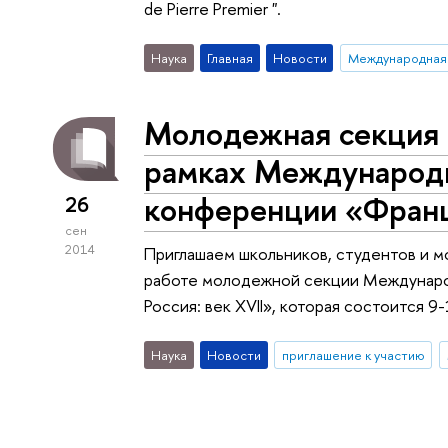
de Pierre Premier ".
Наука
Главная
Новости
Международная
Молодежная секция 
рамках Международн
конференции «Франци
26
сен
2014
Приглашаем школьников, студентов и м
работе молодежной секции Междунаро
Россия: век XVII», которая состоится 
Наука
Новости
приглашение к участию