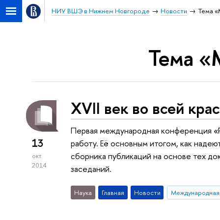
НИУ ВШЭ в Нижнем Новгороде
Новости
Тема «
Тема «
XVII век во всей кра
Первая международная конференция «Р
13
работу. Её основным итогом, как надею
сборника публикаций на основе тех до
окт
2014
заседаний.
Наука
Главная
Новости
Международная