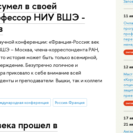
Запо
умел в своей
офессор НИУ ВШЭ -
11 ав
Онла
в
прог
проф
пере
учной конференции: «Франция-Россия: век
мене
 ВШЭ – Москва, члена-корреспондента РАН,
онла
 что история может быть только всемирной,
ерждение. Безупречно логичное и
12 ав
а приковало к себе внимание всей
Маст
«Кор
уденты и преподаватели Вышки, так и коллеги
опци
защит
прее
ждународная конференция
Россия-Франция
онла
17 а
века прошел в
21 а
Англ