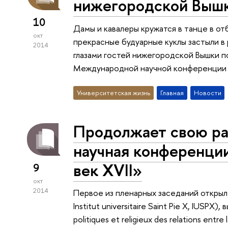
нижегородской Выш
10
Дамы и кавалеры кружатся в танце в от
окт
прекрасные будуарные куклы застыли в 
2014
глазами гостей нижегородской Вышки п
Международной научной конференции «Ф
Университетская жизнь
Главная
Новости
Продолжает свою р
научная конференции
век XVII»
9
окт
2014
Первое из пленарных заседаний открыл
Institut universitaire Saint Pie X, IUSPX
politiques et religieux des relations entre 