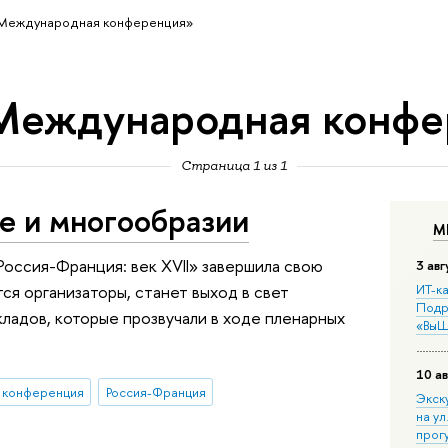
Международная конференция»
Международная конфе
Страница 1 из 1
се и многообразии
М
оссия-Франция: век XVII» завершила свою
3 авг
тся организаторы, станет выход в свет
ИТ-ка
Подр
кладов, которые прозвучали в ходе пленарных
«ВыШ
10 ав
 конференция
Россия-Франция
Экск
на ул
прог