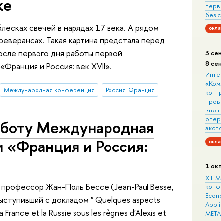
ке
перв
без 
блесках свечей в нарядах 17 века. А рядом
онла
реверансах. Такая картина предстала перед
осле первого дня работы первой
3 се
8 се
ранция и Россия: век XVII».
Инте
«Ком
Международная конференция
Россия-Франция
конт
пров
внеш
опера
аботу Международная
эксп
 «Франция и Россия:
онла
1 ок
XIII
 профессор Жан-Поль Бессе (Jean-Paul Besse,
конф
Econo
), выступивший с докладом " Quelques aspects
Appli
la France et la Russie sous les règnes d'Alexis et
META