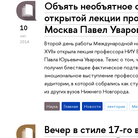
Объять необъятное с
открытой лекции пр
Москва Павел Уваро
10
окт
2014
Второй день работы Международной на
XVII» открыла лекция профессора НИУ
Павла Юрьевича Уварова. Тезис о том,
получил блестящее фактическое подтв
эмоциональное выступление профессор
аудитории, в которой собрались как ст
из других вузов Нижнего Новгорода.
Наука
Главная
Новости
лектории
Ме
Вечер в стиле 17-го 