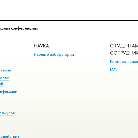
одная конференция»
НАУКА
СТУДЕНТАМ
СОТРУДНИ
Научные лаборатории
Корпоративная
LMS
ование
после
ей
лификации
сзакупок
модействие