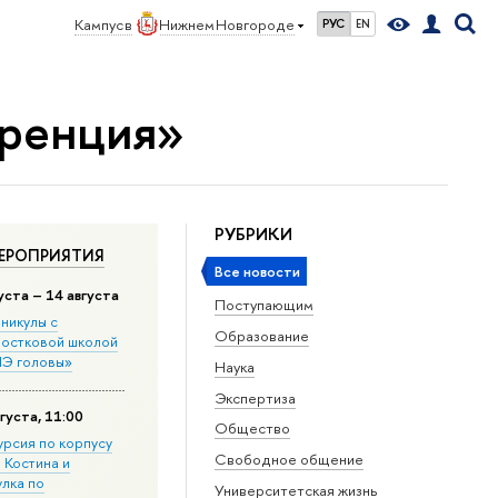
Кампус в
Нижнем Новгороде
РУС
EN
ренция»
РУБРИКИ
ЕРОПРИЯТИЯ
Все новости
уста – 14 августа
Поступающим
никулы с
Образование
остковой школой
Э головы»
Наука
Экспертиза
густа, 11:00
Общество
урсия по корпусу
Свободное общение
. Костина и
улка по
Университетская жизнь