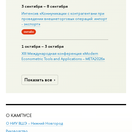
3 сентября – 8 сентября
Интенсив «Коммуникации с контрагентами при
проведении внешнеторговых операций: импорт
- экспорт»
онлайн
1 октября – 3 октября
XIII Международная конференция «Modern
Econometric Tools and Applications – META2026»
Показать все
О КАМПУСЕ
ОБ
О НИУ ВШЭ – Нижний Новгород
Бак
Руководство
Маг