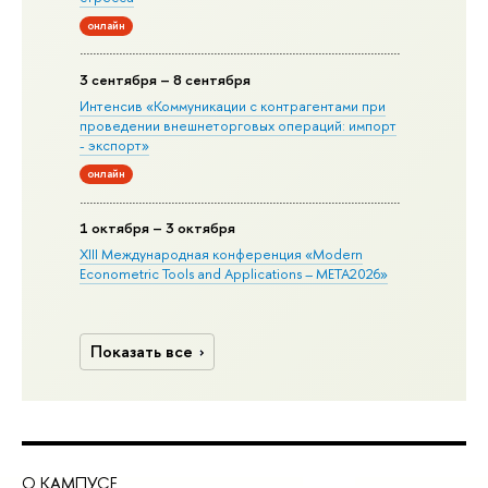
онлайн
3 сентября – 8 сентября
Интенсив «Коммуникации с контрагентами при
проведении внешнеторговых операций: импорт
- экспорт»
онлайн
1 октября – 3 октября
XIII Международная конференция «Modern
Econometric Tools and Applications – META2026»
Показать все
О КАМПУСЕ
ОБ