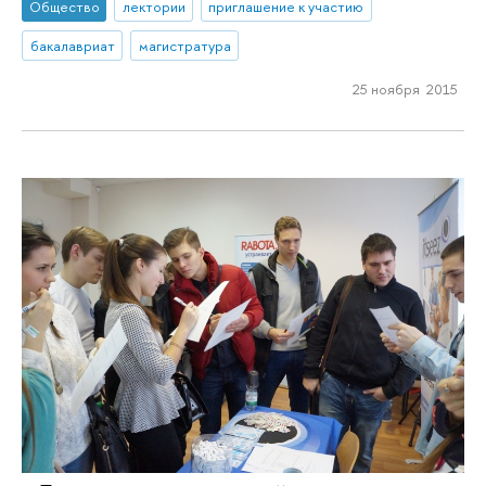
Общество
лектории
приглашение к участию
бакалавриат
магистратура
25 ноября 2015