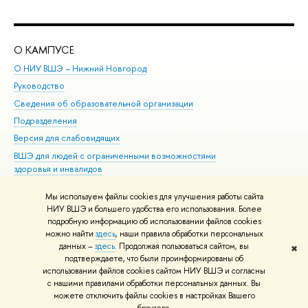
О КАМПУСЕ
ОБ
О НИУ ВШЭ – Нижний Новгород
Бак
Руководство
Маг
Сведения об образовательной организации
Вт
Подразделения
Вы
Версия для слабовидящих
Ку
ВШЭ для людей с ограниченными возможностями
Пр
здоровья и инвалидов
Рег
Единая платежная страница
Яз
Мы используем файлы cookies для улучшения работы сайта
Вы
НИУ ВШЭ и большего удобства его использования. Более
подробную информацию об использовании файлов cookies
Обр
можно найти
здесь
, наши правила обработки персональных
данных –
здесь
. Продолжая пользоваться сайтом, вы
✖
Редактору
подтверждаете, что были проинформированы об
© НИУ ВШЭ 1993–2026
Адреса и контакты
Условия использования
использовании файлов cookies сайтом НИУ ВШЭ и согласны
с нашими правилами обработки персональных данных. Вы
материалов
Политика конфиденциальности
Карта сайта
можете отключить файлы cookies в настройках Вашего
Шрифты HSE Sans и HSE Slab разработаны в
Школе дизайна НИУ ВШЭ