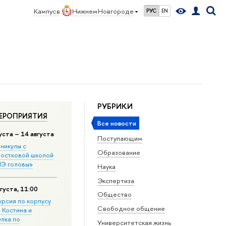
Кампус в
Нижнем Новгороде
РУС
EN
РУБРИКИ
ЕРОПРИЯТИЯ
Все новости
уста – 14 августа
Поступающим
никулы с
Образование
остковой школой
Э головы»
Наука
Экспертиза
густа, 11:00
Общество
урсия по корпусу
Свободное общение
. Костина и
улка по
Университетская жизнь