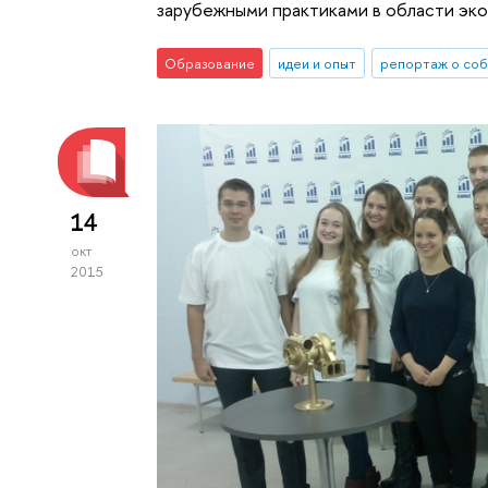
зарубежными практиками в области эк
Образование
идеи и опыт
репортаж о со
14
окт
2015