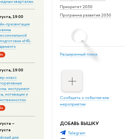
ведным кварталам
Приоритет 2030
Программа развития 2030
густа, 19:00
йн-презентация
раммы
ессиональной
подготовки «HR-
джмент»
Расширенный поиск
йн
густа, 19:00
ер-класс
поративные
оны: инструмент
ы, мотивации и
Сообщить о событии или
мственности»
мероприятии
йн
ДОБАВЬ ВЫШКУ
вгуста –
вгуста
Telegram
ийский для