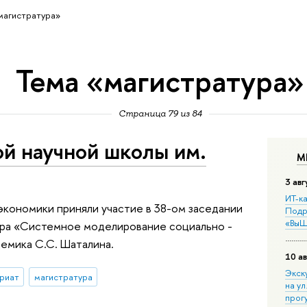
магистратура»
Тема «магистратура»
Страница 79 из 84
й научной школы им.
М
3 авг
ИТ-ка
экономики приняли участие в 38-ом заседании
Подр
«ВыШ
ра «Системное моделирование социально -
емика С.С. Шаталина.
10 ав
Экск
риат
магистратура
на ул
прог