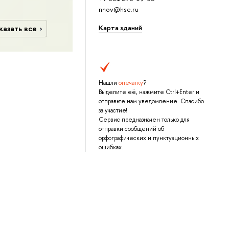
nnov@hse.ru
Карта зданий
казать все
Нашли
опечатку
?
Выделите её, нажмите Ctrl+Enter и
отправьте нам уведомление. Спасибо
за участие!
Сервис предназначен только для
отправки сообщений об
орфографических и пунктуационных
ошибках.