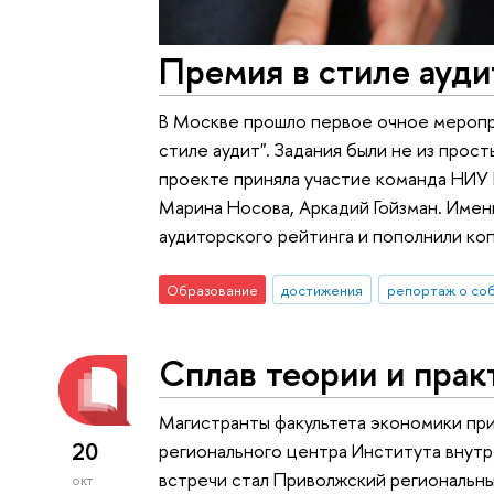
Премия в стиле ауди
В Москве прошло первое очное меропр
стиле аудит". Задания были не из прос
проекте приняла участие команда НИУ 
Марина Носова, Аркадий Гойзман. Имен
аудиторского рейтинга и пополнили коп
Образование
достижения
репортаж о со
Сплав теории и прак
Магистранты факультета экономики при
20
регионального центра Института внут
встречи стал Приволжский региональн
окт