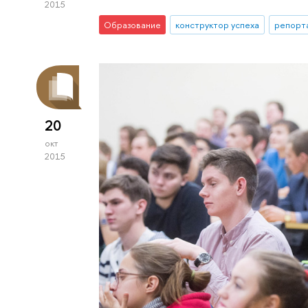
2015
Образование
конструктор успеха
репорт
20
окт
2015