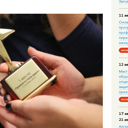
Запо
11 ав
Онла
прог
проф
пере
мене
онла
12 ав
Маст
«Кор
опци
защит
прее
онла
17 а
21 а
Англ