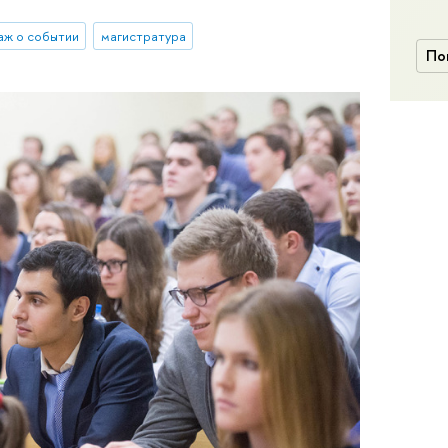
аж о событии
магистратура
По