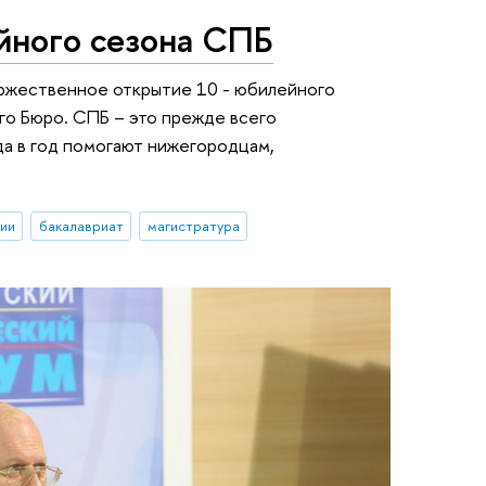
йного сезона СПБ
ржественное открытие 10 - юбилейного
го Бюро. СПБ – это прежде всего
да в год помогают нижегородцам,
ии
бакалавриат
магистратура