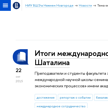
НИУ ВШЭ в Нижнем Новгороде
Новости
Тема «
Итоги международно
Шаталина
22
Преподаватели и студенты факультета 
окт
международной научной школы-семина
2015
экономических процессов» имени акад
достижения
репортаж о событии
бакалав
международное сотрудничество