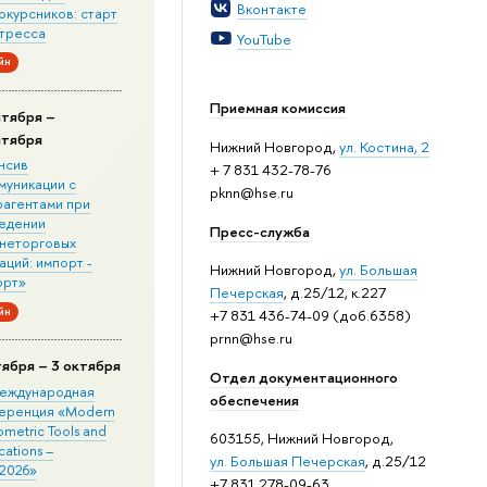
Вконтакте
окурсников: старт
стресса
YouTube
йн
Приемная комиссия
нтября –
нтября
Нижний Новгород,
ул. Костина, 2
нсив
+ 7 831 432-78-76
муникации с
pknn@hse.ru
рагентами при
едении
Пресс-служба
неторговых
ций: импорт -
Нижний Новгород,
ул. Большая
орт»
Печерская
, д.25/12, к.227
йн
+7 831 436-74-09 (доб.6358)
prnn@hse.ru
тября – 3 октября
Отдел документационного
 Международная
обеспечения
еренция «Modern
metric Tools and
603155, Нижний Новгород,
cations –
ул. Большая Печерская
, д.25/12
2026»
+7 831 278-09-63