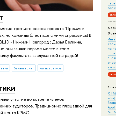
перв
без 
т
онла
3 се
иятие третьего сезона проекта "Премия в
8 се
тых, но команды блестяще с ними справились! В
Инте
ВШЭ - Нижний Новгород : Дарья Белкина,
«Ком
но они заняли первое место в топе
конт
пров
илку факультета заслуженной наградой!
внеш
опера
эксп
бытии
бакалавриат
магистратура
онла
тики
1 ок
XIII
конф
няли участие во встрече членов
Econo
ренних аудиторов. Традиционно площадкой для
Appli
META
ый центр KPMG.