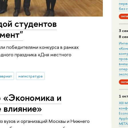
перв
без 
онла
дой студентов
3 се
мент"
8 се
Инте
ли победителями конкурса в рамках
«Ком
конт
дного праздника «Дня местного
пров
внеш
опера
эксп
авриат
магистратура
онла
 «Экономика и
1 ок
XIII
е влияние»
конф
Econo
Appli
из вузов и организаций Москвы и Нижнего
META