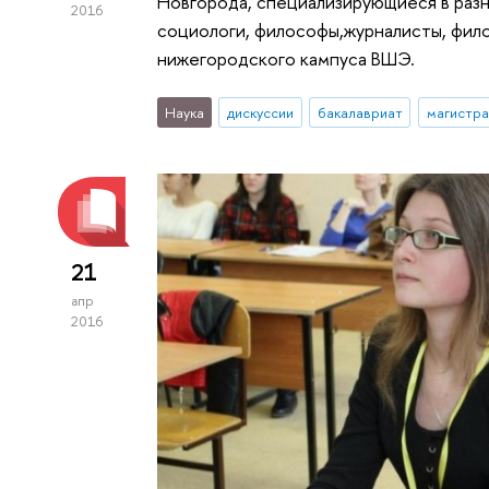
Новгорода, специализирующиеся в разн
2016
социологи, философы,журналисты, филол
нижегородского кампуса ВШЭ.
Наука
дискуссии
бакалавриат
магистра
21
апр
2016