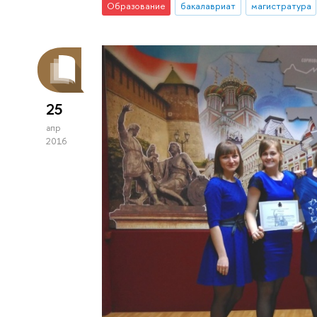
Образование
бакалавриат
магистратура
25
апр
2016