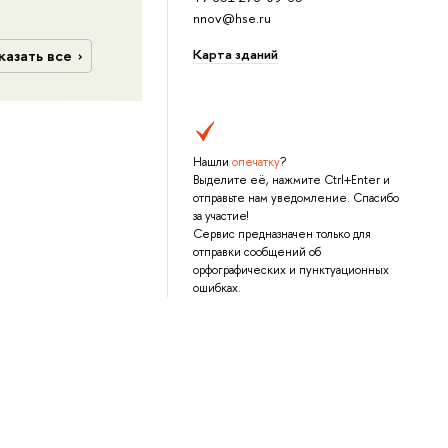
nnov@hse.ru
Карта зданий
казать все
Нашли
опечатку
?
Выделите её, нажмите Ctrl+Enter и
отправьте нам уведомление. Спасибо
за участие!
Сервис предназначен только для
отправки сообщений об
орфографических и пунктуационных
ошибках.