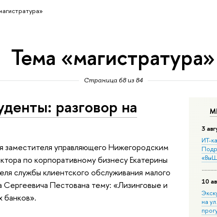
магистратура»
Тема «магистратура»
Страница 68 из 84
денты: разговор на
М
3 авг
ИТ-ка
ия заместителя управляющего Нижегородским
Подр
«ВыШ
ктора по корпоративному бизнесу Екатерины
еля службы клиентского обслуживания малого
10 ав
а Сергеевича Пестована тему: «Лизинговые и
Экск
 банков».
на ул
прог