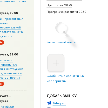
ведным кварталам
Приоритет 2030
Программа развития 2030
густа, 19:00
йн-презентация
раммы
ессиональной
подготовки «HR-
джмент»
Расширенный поиск
йн
густа, 19:00
ер-класс
поративные
оны: инструмент
ы, мотивации и
Сообщить о событии или
мственности»
мероприятии
йн
ДОБАВЬ ВЫШКУ
вгуста –
вгуста
Telegram
ийский для