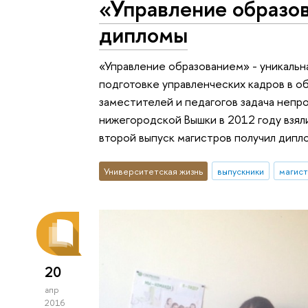
«Управление образо
дипломы
«Управление образованием» - уникальн
подготовке управленческих кадров в об
заместителей и педагогов задача непр
нижегородской Вышки в 2012 году взяли
второй выпуск магистров получил дип
Университетская жизнь
выпускники
магис
20
апр
2016