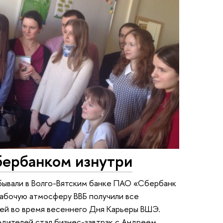
бербанком изнутри
бывали в Волго-Вятским банке ПАО «Сбербанк
рабочую атмосферу ВВБ получили все
шей во время весеннего Дня Карьеры ВШЭ.
дителей стал бизнес-завтрак с Андреем