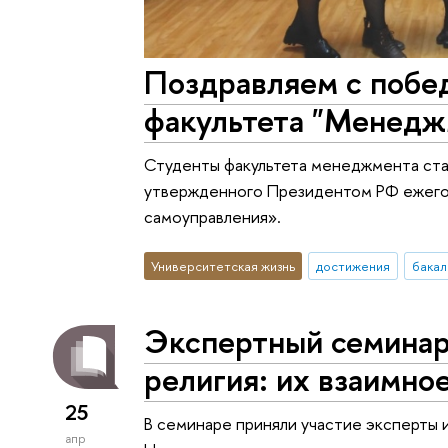
Поздравляем с побе
факультета "Менедж
Студенты факультета менеджмента ста
утвержденного Президентом РФ ежего
самоуправления».
Университетская жизнь
достижения
бакал
Экспертный семинар
религия: их взаимно
25
В семинаре приняли участие эксперты 
апр