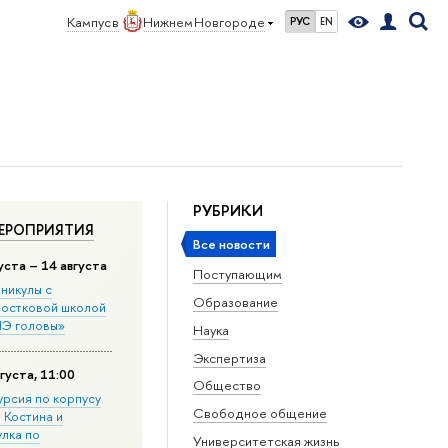
Кампус в
Нижнем Новгороде
РУС
EN
РУБРИКИ
ЕРОПРИЯТИЯ
Все новости
уста – 14 августа
Поступающим
никулы с
Образование
остковой школой
Э головы»
Наука
Экспертиза
густа, 11:00
Общество
урсия по корпусу
Свободное общение
. Костина и
улка по
Университетская жизнь