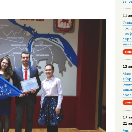
Запо
11 ав
Онла
прог
проф
пере
мене
онла
12 ав
Маст
«Кор
опци
защит
прее
онла
17 а
21 а
Англ