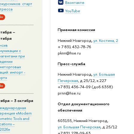
Вконтакте
окурсников: старт
стресса
YouTube
йн
Приемная комиссия
нтября –
нтября
Нижний Новгород,
ул. Костина, 2
нсив
+ 7 831 432-78-76
муникации с
pknn@hse.ru
рагентами при
едении
Пресс-служба
неторговых
ций: импорт -
Нижний Новгород,
ул. Большая
орт»
Печерская
, д.25/12, к.227
йн
+7 831 436-74-09 (доб.6358)
prnn@hse.ru
тября – 3 октября
Отдел документационного
 Международная
обеспечения
еренция «Modern
metric Tools and
603155, Нижний Новгород,
cations –
ул. Большая Печерская
, д.25/12
2026»
+7 831 278-09-63