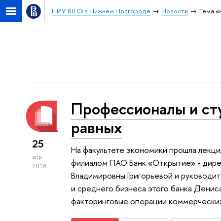
НИУ ВШЭ в Нижнем Новгороде
Новости
Тема «
Профессионалы и сту
равных
25
На факультете экономики прошла лекц
апр
филиалом ПАО Банк «Открытие» - дире
2016
Владимировны Григорьевой и руководит
и среднего бизнеса этого банка Денис
факторинговые операции коммерческих