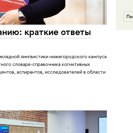
По
нанию: краткие ответы
икладной лингвистики нижегородского кампуса
ого словаря-справочника когнитивных
дентов, аспирантов, исследователей в области