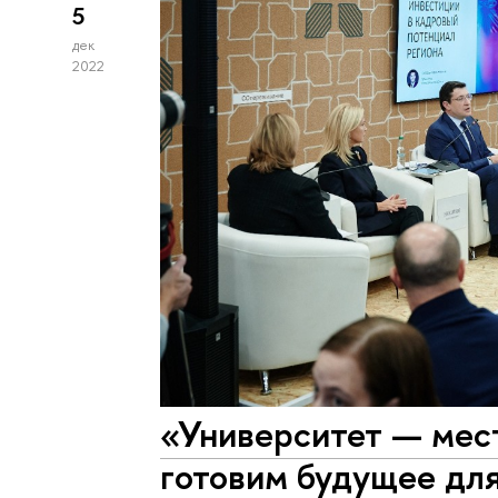
5
дек
2022
«Университет — мест
готовим будущее дл