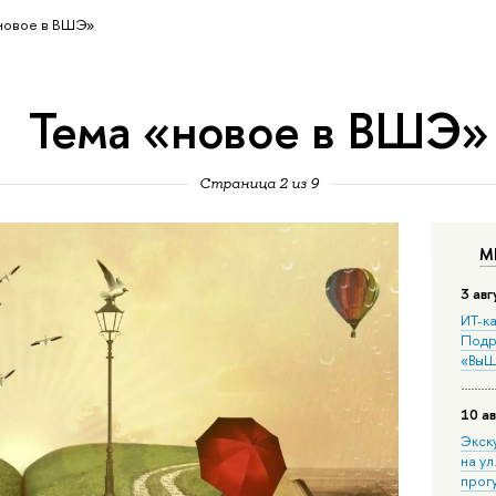
новое в ВШЭ»
Тема «новое в ВШЭ»
Страница 2 из 9
М
3 авг
ИТ-ка
Подр
«ВыШ
10 ав
Экск
на ул
прог