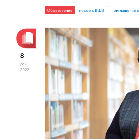
Образование
новое в ВШЭ
приглашение к
8
дек
2022