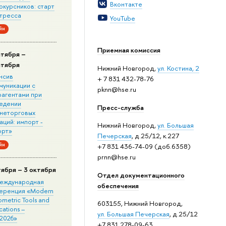
Вконтакте
окурсников: старт
стресса
YouTube
йн
Приемная комиссия
нтября –
нтября
Нижний Новгород,
ул. Костина, 2
нсив
+ 7 831 432-78-76
муникации с
pknn@hse.ru
рагентами при
едении
Пресс-служба
неторговых
ций: импорт -
Нижний Новгород,
ул. Большая
орт»
Печерская
, д.25/12, к.227
йн
+7 831 436-74-09 (доб.6358)
prnn@hse.ru
тября – 3 октября
Отдел документационного
 Международная
обеспечения
еренция «Modern
metric Tools and
603155, Нижний Новгород,
cations –
ул. Большая Печерская
, д.25/12
2026»
+7 831 278-09-63