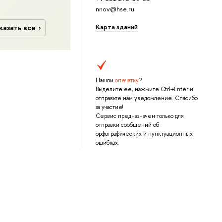
nnov@hse.ru
Карта зданий
казать все
Нашли
опечатку
?
Выделите её, нажмите Ctrl+Enter и
отправьте нам уведомление. Спасибо
за участие!
Сервис предназначен только для
отправки сообщений об
орфографических и пунктуационных
ошибках.