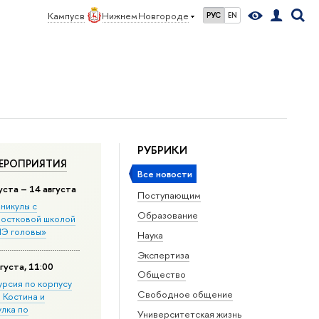
Кампус в
Нижнем Новгороде
РУС
EN
РУБРИКИ
ЕРОПРИЯТИЯ
Все новости
уста – 14 августа
Поступающим
никулы с
Образование
остковой школой
Э головы»
Наука
Экспертиза
густа, 11:00
Общество
урсия по корпусу
Свободное общение
. Костина и
улка по
Университетская жизнь