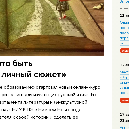
Запо
11 ав
Онла
прог
проф
пере
мене
онла
это быть
12 ав
ь личный сюжет»
Маст
«Кор
опци
 образование» стартовал новый онлайн-курс
защит
прее
рителлинг для изучающих русский язык». Его
онла
артамента литературы и межкультурной
х наук НИУ ВШЭ в Нижнем Новгороде, —
17 а
ателя к своей истории и сделать ее
21 а
Англ