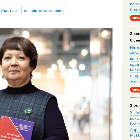
перв
без 
 участию
онлайн-образование
онла
3 се
8 се
Инте
«Ком
конт
пров
внеш
опера
эксп
онла
1 ок
XIII
конф
Econo
Appli
META