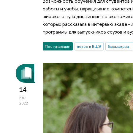
Возможность обучения для студентов 
работы и учебы, наращивание компете
широкого пула дисциплин по экономик
которых рассказала в интервью академ
программы для выпускников ссузов и ву
Поступающим
новое в ВШЭ
бакалавриат
14
июл
2022