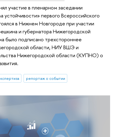
ял участие в пленарном заседании
ва устойчивости» первого Всероссийского
оялся в Нижнем Новгороде при участии
ешкина и губернатора Нижегородской
ума было подписано трехстороннее
жегородской области, НИУ ВШЭ и
ельства Нижегородской области (КУПНО) о
азвития.
экспертиза
репортаж о событии