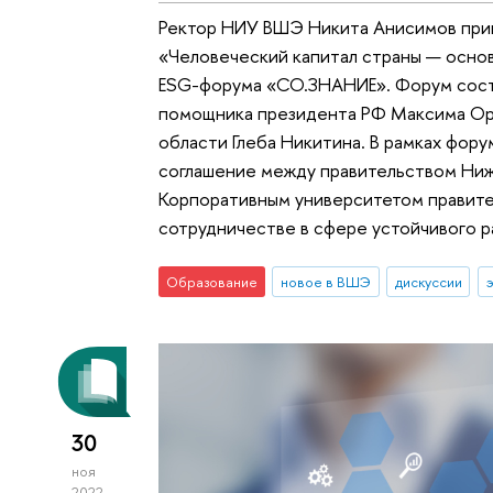
Ректор НИУ ВШЭ Никита Анисимов прин
«Человеческий капитал страны — осно
ESG-форума «СО.ЗНАНИЕ». Форум сост
помощника президента РФ Максима Ор
области Глеба Никитина. В рамках фор
соглашение между правительством Ни
Корпоративным университетом правит
сотрудничестве в сфере устойчивого р
Образование
новое в ВШЭ
дискуссии
30
ноя
2022