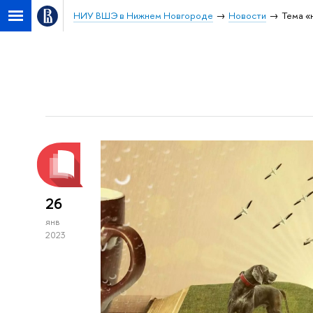
НИУ ВШЭ в Нижнем Новгороде
Новости
Тема «
26
янв
2023