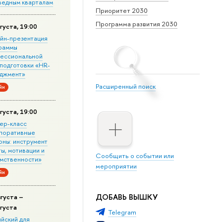
ведным кварталам
Приоритет 2030
Программа развития 2030
густа, 19:00
йн-презентация
раммы
ессиональной
подготовки «HR-
джмент»
Расширенный поиск
йн
густа, 19:00
ер-класс
поративные
оны: инструмент
ы, мотивации и
Сообщить о событии или
мственности»
мероприятии
йн
ДОБАВЬ ВЫШКУ
вгуста –
вгуста
Telegram
ийский для