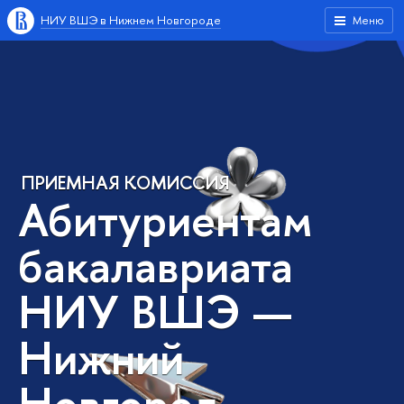
НИУ ВШЭ в Нижнем Новгороде
Меню
ПРИЕМНАЯ КОМИССИЯ
Абитуриентам
бакалавриата
НИУ ВШЭ —
Нижний
Новгород