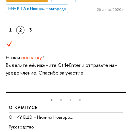
НИУ ВШЭ в Нижнем Новгороде
26 июня, 2020 г.
1
2
3
Нашли
опечатку
?
Выделите её, нажмите Ctrl+Enter и отправьте нам
уведомление. Спасибо за участие!
О КАМПУСЕ
О НИУ ВШЭ – Нижний Новгород
Б
Руководство
М