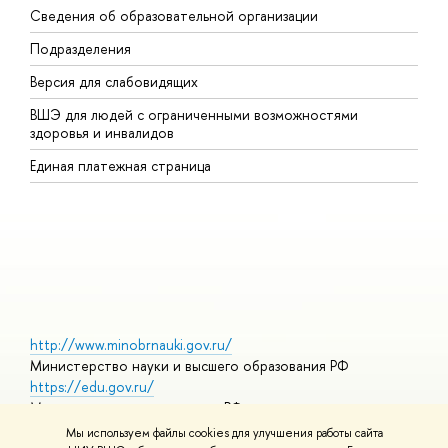
Сведения об образовательной организации
В
Подразделения
В
Версия для слабовидящих
К
ВШЭ для людей с ограниченными возможностями
П
здоровья и инвалидов
Р
Единая платежная страница
Я
В
О
http://www.minobrnauki.gov.ru/
Министерство науки и высшего образования РФ
https://edu.gov.ru/
Министерство просвещения РФ
https://elearning.hse.ru/mooc
Мы используем файлы cookies для улучшения работы сайта