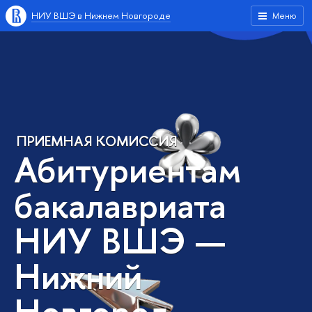
НИУ ВШЭ в Нижнем Новгороде
Меню
ПРИЕМНАЯ КОМИССИЯ
Абитуриентам
бакалавриата
НИУ ВШЭ —
Нижний
Новгород