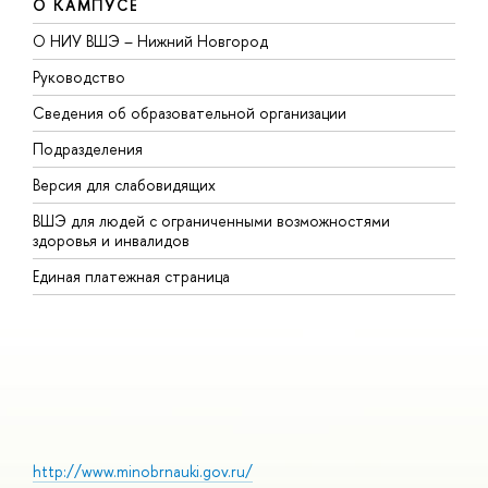
О КАМПУСЕ
О НИУ ВШЭ – Нижний Новгород
Б
Руководство
М
Сведения об образовательной организации
В
Подразделения
В
Версия для слабовидящих
К
ВШЭ для людей с ограниченными возможностями
П
здоровья и инвалидов
Р
Единая платежная страница
Я
В
О
http://www.minobrnauki.gov.ru/